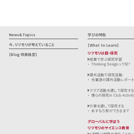
News&Topics
学びの特色
今、リツモリが
考えていること
What to Learn
リツモリは超・探究
Blog 校長独言
授業で学ぶ探究学習
Thinking Designって何?
課外活動で探究活動
先輩達の課外活動レポー
クラブ活動を通して探究す
僕らの探究in Club Activiti
行事を通して探究する
あすなろ祭ができるまで
グローバルに学ぼう
リツモリのサイエンス教育
6年間/3年間の流れ 「ステ