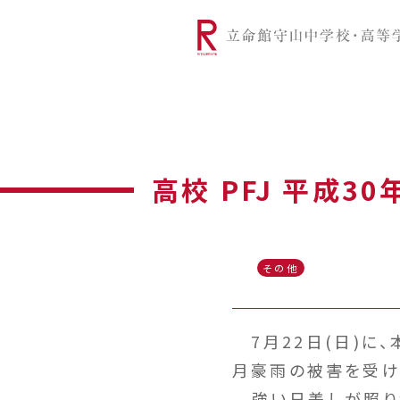
リツモリは
学校代表挨拶
Ritsumori Snap（制服紹介
学校基本情
リ
グローバルに学ぼう
超・探究
サ
高校 PFJ 平成3
その他
7月22日(日)に、本
月豪雨の被害を受け
強い日差しが照り