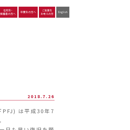
在校生・
ご支援を
卒業生の方へ
English
保護者の方へ
お考えの方
沿革
図書館
動画で見る立命館守山
生徒サポート
学習
中学校の学び
高等学校の学び
2018.7.26
PFJ) は平成30年7
。
一日も早い復旧を願