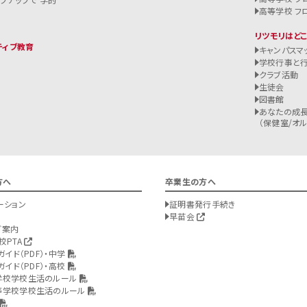
高等学校 フ
リツモリはど
ティブ教育
キャンパスマ
学校行事と
クラブ活動
生徒会
図書館
あなたの成長
（保健室/オルバ
方へ
卒業生の方へ
ーション
証明書発行手続き
早苗会
ご案内
校PTA
ガイド（PDF）・中学
ガイド（PDF）・高校
学校学校生活のルール
等学校学校生活のルール