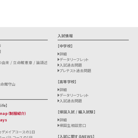
入試情報
拶
中学校
報
詳細
データリーフレット
由来 / 立命館憲章 / 論語述
入試過去問題
プレテスト過去問題
高等学校
立命館守山
詳細
データリーフレット
入試過去問題
ife
帰国入試 / 編入試験
 Snap（制服紹介）
Days
詳細
帰国生相談窓口
カデメイアコースの1日
入試に関するNEWS
ローバルコースの1日