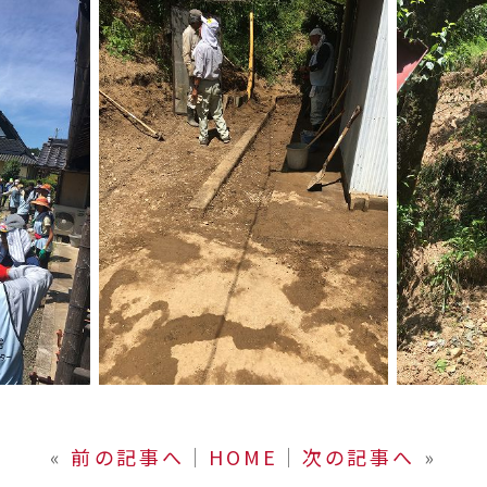
«
前の記事へ
│
HOME
│
次の記事へ
»