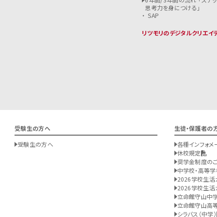
思考力を身につける」
SAP
リツモリのデジタルクリエイ
受験生の方へ
生徒・保護者の
受験生の方へ
各種インフォメ
休校規定
奨学金制度の
中学校・高等学
2026学校生活
2026学校生活
立命館守山中
立命館守山高
シラバス（中学）