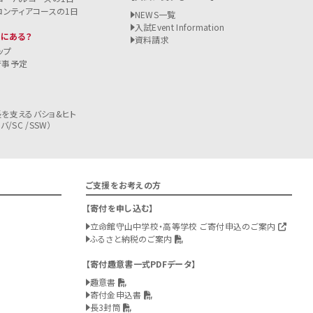
ロンティアコースの1日
NEWS一覧
入試
Event Information
こにある？
資料請求
ップ
行事予定
を支えるバショ&ヒト
/SC /SSW）
ご支援をお考えの方
寄付を申し込む
立命館守山中学校・高等学校 ご寄付申込のご案内
ふるさと納税のご案内
寄付趣意書一式PDFデータ
趣意書
寄付金申込書
長3封筒