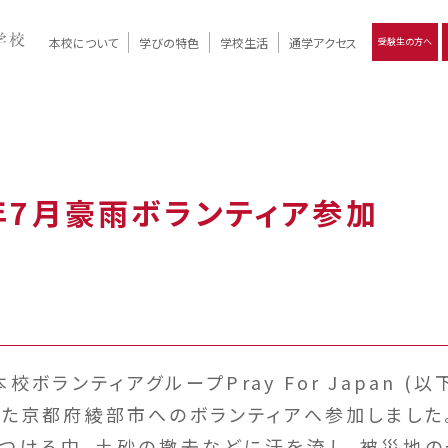
本校について
学びの特色
学校生活
通学アクセス
受験生の方へ
）
報
ツモリの
学校評価
Ritsumori Days
リツモリの
立命館名称の由来 / 立命館憲章 / 論語述而の石碑
キャンパスマップ
学校行事
Online ×
クラブ活動
教育理念
生徒会活動
R-Style
個別最適化
イエンス教育
デジタルクリエイティブ教育
On campus
0年7月豪雨ボランティア参加
校ボランティアグループPray For Japan (以下
た京都府綾部市へのボランティアへ参加しました
つける中、土砂の撤去などに汗を流し、被災地の