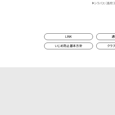
シラバス（高校）
LINK
通
いじめ防止基本方針
クラ