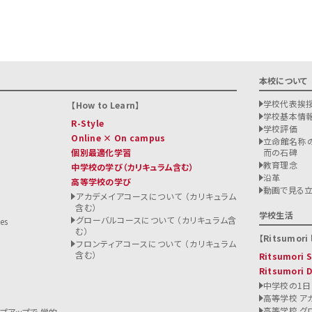
本校について
学校代表挨
How to Learn
学校基本情
R-Style
学校評価
Online × On campus
立命館名称の
個別最適化学習
而の石碑
教育理念
中学校の学び
（カリキュラム含む）
沿革
高等学校の学び
ト
動画で見る
アカデメイアコースについて （カリキュラム
含む）
る
学校生活
グローバルコースについて （カリキュラム含
es
む）
Ritsumori l
フロンティアコースについて （カリキュラム
含む）
Ritsumori
Ritsumori 
中学校の1日
高等学校 ア
高等学校 グ
ップアップで 学的