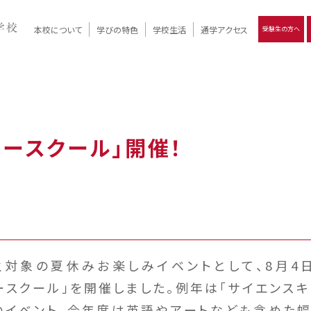
本校について
学びの特色
学校生活
通学アクセス
受験生の方へ
）
報
ツモリの
学校評価
Ritsumori Days
リツモリの
立命館名称の由来 / 立命館憲章 / 論語述而の石碑
キャンパスマップ
学校行事
Online ×
クラブ活動
教育理念
生徒会活動
R-Style
個別最適化
イエンス教育
デジタルクリエイティブ教育
On campus
サマースクール」開催！
対象の夏休みお楽しみイベントとして、8月4日（
サマースクール」を開催しました。例年は「サイエンス
のイベント。今年度は英語やアートなども含めた