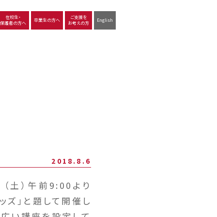
在校生・
ご支援を
卒業生の方へ
English
保護者の方へ
お考えの方
沿革
図書館
動画で見る立命館守山
生徒サポート
学習
中学校の学び
高等学校の学び
2018.8.6
土）午前9:00より
キッズ」と題して開催し
幅広い講座を設定して