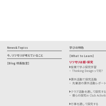
News&Topics
学びの特色
今、リツモリが
考えていること
What to Learn
リツモリは超・探究
Blog 校長独言
授業で学ぶ探究学習
Thinking Designって何?
課外活動で探究活動
先輩達の課外活動レポー
クラブ活動を通して探究す
僕らの探究in Club Activiti
行事を通して探究する