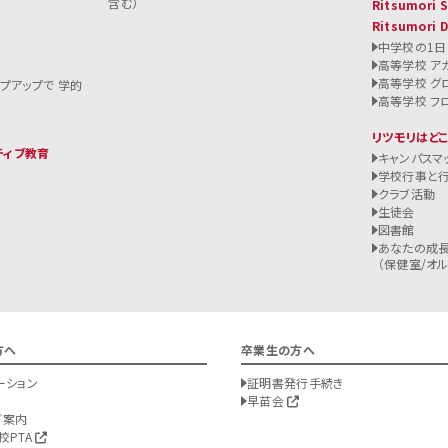
含む）
Ritsumori
Ritsumori 
中学校の1日
高等学校 ア
高等学校 グ
ップアップで 学的
高等学校 フ
リツモリはど
ティブ教育
キャンパスマ
学校行事と
クラブ活動
生徒会
図書館
あなたの成長
（保健室/オルバ
方へ
卒業生の方へ
ーション
証明書発行手続き
早苗会
ご案内
校PTA