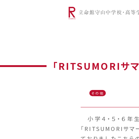
リツモリは
学校代表挨拶
Ritsumori Snap（制服紹介
学校基本情
リ
グローバルに学ぼう
超・探究
サ
「RITSUMORI
その他
小学４・５・６年生
「RITSUMORI
ておりましたこちら