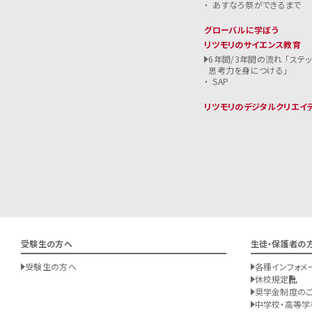
あすなろ祭ができるまで
グローバルに学ぼう
リツモリのサイエンス教育
6年間/3年間の流れ 「ステ
思考力を身につける」
SAP
リツモリのデジタルクリエイ
受験生の方へ
生徒・保護者の
受験生の方へ
各種インフォメ
休校規定
奨学金制度の
中学校・高等学