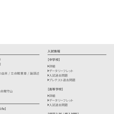
入試情報
拶
中学校
報
詳細
データリーフレット
由来 / 立命館憲章 / 論語述
入試過去問題
プレテスト過去問題
高等学校
立命館守山
詳細
データリーフレット
入試過去問題
ife
帰国入試 / 編入試験