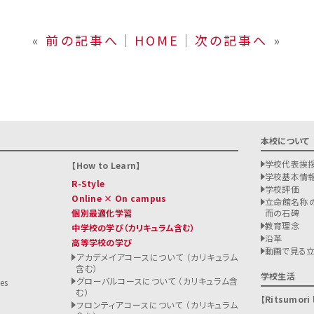
«
前の記事へ
│
HOME
│
次の記事へ
»
本校について
学校代表挨
How to Learn
学校基本情
R-Style
学校評価
Online × On campus
立命館名称の
個別最適化学習
而の石碑
教育理念
中学校の学び
（カリキュラム含む）
沿革
高等学校の学び
ト
動画で見る
アカデメイアコースについて （カリキュラム
含む）
る
学校生活
グローバルコースについて （カリキュラム含
es
む）
Ritsumori l
フロンティアコースについて （カリキュラム