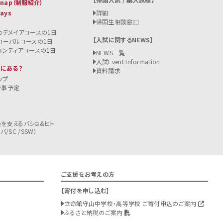
 Snap（制服紹介）
Days
詳細
帰国生相談窓口
カデメイアコースの1日
入試に関するNEWS
ローバルコースの1日
ロンティアコースの1日
NEWS一覧
入試
Event Information
こにある？
資料請求
ップ
行事予定
を支えるバショ&ヒト
/SC /SSW）
ご支援をお考えの方
寄付を申し込む
立命館守山中学校・高等学校 ご寄付申込のご案内
ふるさと納税のご案内