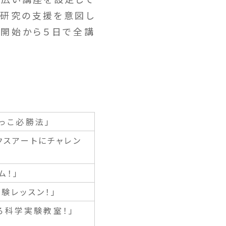
由研究の支援を意図し
込開始から５日で全講
っこ必勝法」
クスアートにチャレン
ム！」
験レッスン！」
ろ科学実験教室！」