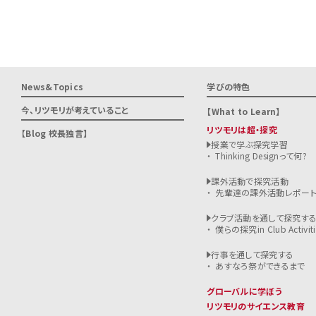
News&Topics
学びの特色
今、リツモリが
考えていること
What to Learn
リツモリは超・探究
Blog 校長独言
授業で学ぶ探究学習
Thinking Designって何?
課外活動で探究活動
先輩達の課外活動レポー
クラブ活動を通して探究す
僕らの探究in Club Activiti
行事を通して探究する
あすなろ祭ができるまで
グローバルに学ぼう
リツモリのサイエンス教育