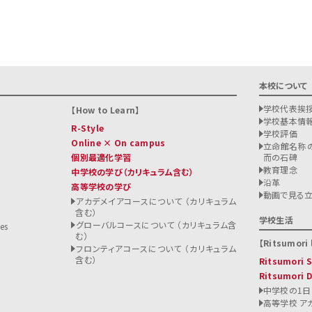
本校について
学校代表挨
How to Learn
学校基本情
R-Style
学校評価
Online × On campus
立命館名称の
個別最適化学習
而の石碑
教育理念
中学校の学び
（カリキュラム含む）
沿革
高等学校の学び
ト
動画で見る
アカデメイアコースについて （カリキュラム
含む）
る
学校生活
グローバルコースについて （カリキュラム含
es
む）
Ritsumori l
フロンティアコースについて （カリキュラム
含む）
Ritsumori
Ritsumori 
中学校の1日
高等学校 ア