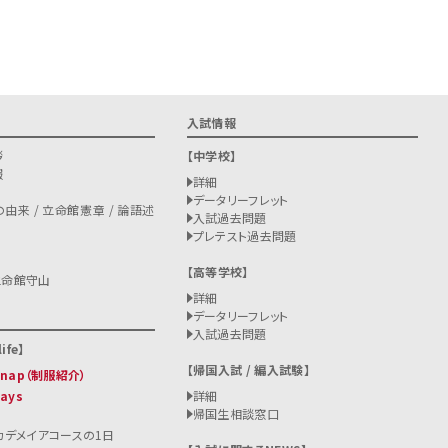
入試情報
拶
中学校
報
詳細
データリーフレット
由来 / 立命館憲章 / 論語述
入試過去問題
プレテスト過去問題
高等学校
立命館守山
詳細
データリーフレット
入試過去問題
ife
帰国入試 / 編入試験
 Snap（制服紹介）
Days
詳細
帰国生相談窓口
カデメイアコースの1日