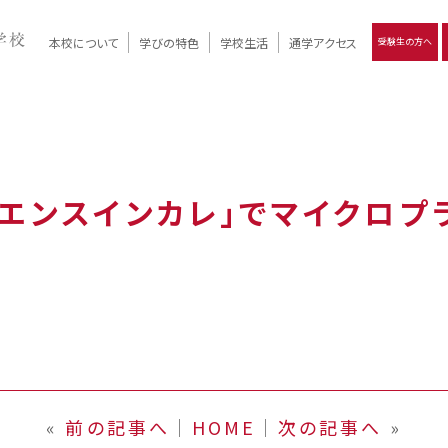
本校について
学びの特色
学校生活
通学アクセス
受験生の方へ
）
報
ツモリの
学校評価
Ritsumori Days
リツモリの
立命館名称の由来 / 立命館憲章 / 論語述而の石碑
キャンパスマップ
学校行事
Online ×
クラブ活動
教育理念
生徒会活動
R-Style
個別最適化
イエンス教育
デジタルクリエイティブ教育
On campus
イエンスインカレ」でマイクロプ
«
前の記事へ
│
HOME
│
次の記事へ
»