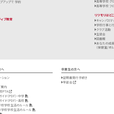
高等学校 グ
ップアップで 学的
高等学校 フ
リツモリはど
ティブ教育
キャンパスマ
学校行事と
クラブ活動
生徒会
図書館
あなたの成長
（保健室/オルバ
方へ
卒業生の方へ
ーション
証明書発行手続き
早苗会
ご案内
校PTA
ガイド（PDF）・中学
ガイド（PDF）・高校
学校学校生活のルール
等学校学校生活のルール