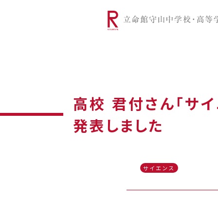
リツモリは
学校代表挨拶
Ritsumori Snap（制服紹介
学校基本情
リ
グローバルに学ぼう
超・探究
サ
高校 君付さん「サ
発表しました
サイエンス