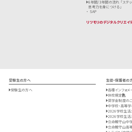
6年間/3年間の流れ 「ステ
思考力を身につける」
SAP
リツモリのデジタルクリエイ
受験生の方へ
生徒・保護者の
受験生の方へ
各種インフォメ
休校規定
奨学金制度の
中学校・高等学
2026学校生活
2026学校生活
立命館守山中
立命館守山高