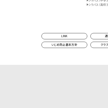
シラバス（中学）
シラバス（高校）
LINK
通
いじめ防止基本方針
クラ