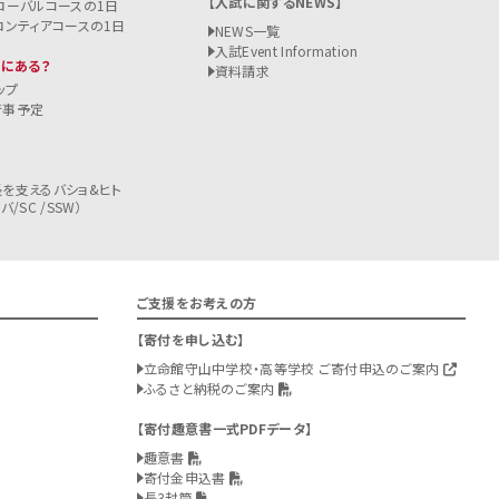
入試に関するNEWS
ローバルコースの1日
ロンティアコースの1日
NEWS一覧
入試
Event Information
こにある？
資料請求
ップ
行事予定
を支えるバショ&ヒト
/SC /SSW）
ご支援をお考えの方
寄付を申し込む
立命館守山中学校・高等学校 ご寄付申込のご案内
ふるさと納税のご案内
寄付趣意書一式PDFデータ
趣意書
寄付金申込書
長3封筒