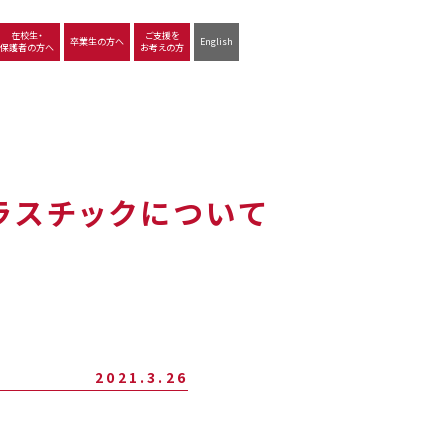
在校生・
ご支援を
卒業生の方へ
English
保護者の方へ
お考えの方
沿革
図書館
動画で見る立命館守山
生徒サポート
学習
中学校の学び
高等学校の学び
ラスチックについて
2021.3.26