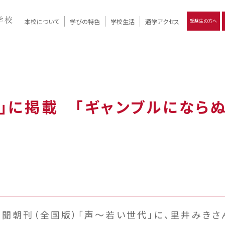
本校について
学びの特色
学校生活
通学アクセス
受験生の方へ
）
報
ツモリの
学校評価
Ritsumori Days
リツモリの
立命館名称の由来 / 立命館憲章 / 論語述而の石碑
キャンパスマップ
学校行事
Online ×
クラブ活動
教育理念
生徒会活動
R-Style
個別最適化
イエンス教育
デジタルクリエイティブ教育
On campus
声」に掲載 「ギャンブルになら
新聞朝刊（全国版）「声～若い世代」に、里井みきさ