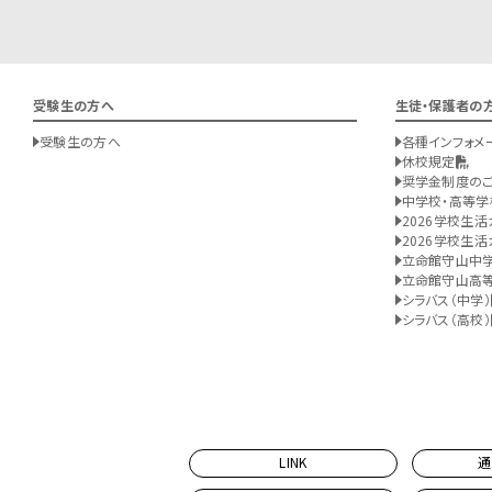
受験生の方へ
生徒・保護者の
受験生の方へ
各種インフォメ
休校規定
奨学金制度の
中学校・高等学
2026学校生活
2026学校生活
立命館守山中
立命館守山高
シラバス（中学）
シラバス（高校）
LINK
通