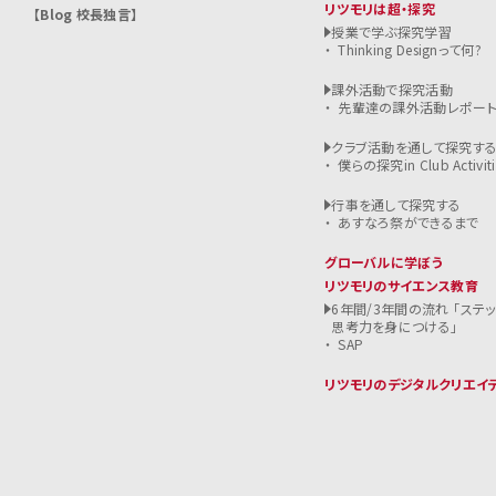
リツモリは超・探究
Blog 校長独言
授業で学ぶ探究学習
Thinking Designって何?
課外活動で探究活動
先輩達の課外活動レポー
クラブ活動を通して探究す
僕らの探究in Club Activiti
行事を通して探究する
あすなろ祭ができるまで
グローバルに学ぼう
リツモリのサイエンス教育
6年間/3年間の流れ 「ステ
思考力を身につける」
SAP
リツモリのデジタルクリエイ