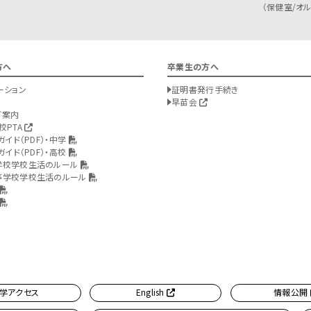
（保健室/オルバ
方へ
卒業生の方へ
ーション
証明書発行手続き
早苗会
ご案内
校PTA
ガイド（PDF）・中学
ガイド（PDF）・高校
学校学校生活のルール
等学校学校生活のルール
学アクセス
English
情報公開