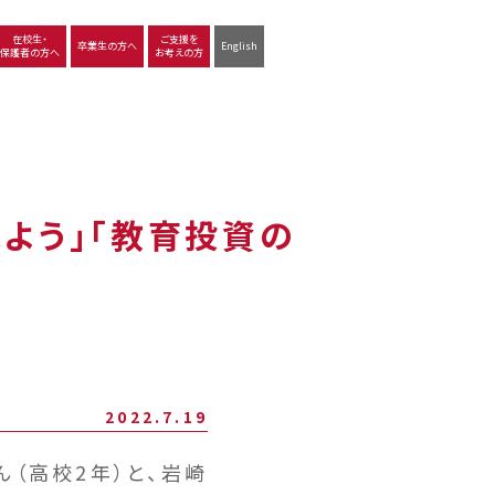
在校生・
ご支援を
卒業生の方へ
English
保護者の方へ
お考えの方
沿革
図書館
動画で見る立命館守山
生徒サポート
学習
中学校の学び
高等学校の学び
ぬよう」「教育投資の
2022.7.19
ん（高校2年）と、岩崎