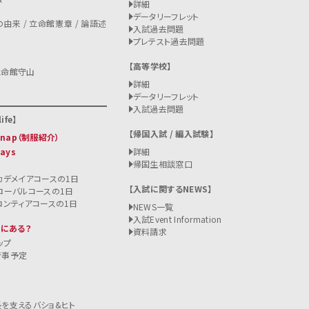
詳細
データリーフレット
由来 / 立命館憲章 / 論語述
入試過去問題
プレテスト過去問題
高等学校
立命館守山
詳細
データリーフレット
入試過去問題
ife
帰国入試 / 編入試験
 Snap（制服紹介）
Days
詳細
帰国生相談窓口
カデメイアコースの1日
入試に関するNEWS
ローバルコースの1日
ロンティアコースの1日
NEWS一覧
入試
Event Information
こにある？
資料請求
ップ
行事予定
を支えるバショ&ヒト