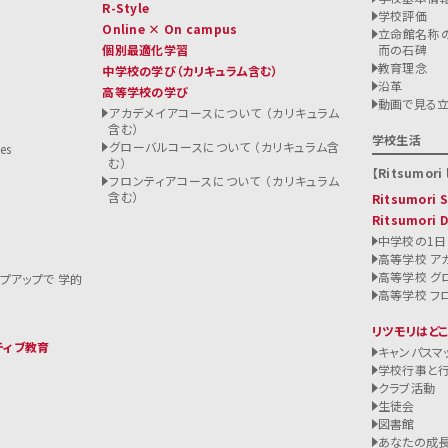
R-Style
学校評価
Online × On campus
立命館名称の
個別最適化学習
而の石碑
教育理念
中学校の学び
（カリキュラム含む）
沿革
高等学校の学び
ト
動画で見る
アカデメイアコースについて （カリキュラム
含む）
る
学校生活
グローバルコースについて （カリキュラム含
es
む）
Ritsumori l
フロンティアコースについて （カリキュラム
含む）
Ritsumori
Ritsumori 
中学校の1日
高等学校 ア
高等学校 グ
ップアップで 学的
高等学校 フ
リツモリはど
ティブ教育
キャンパスマ
学校行事と
クラブ活動
生徒会
図書館
あなたの成長