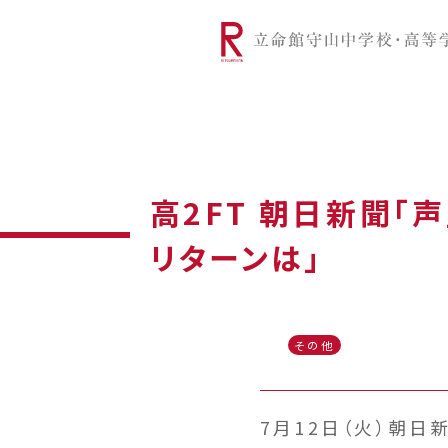
リツモリは
学校代表挨拶
Ritsumori Snap（制服紹介
学校基本情
リ
グローバルに学ぼう
超・探究
サ
高2FT 朝日新聞「
リターンは」
その他
7月12日（火）朝日