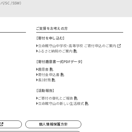
/SC /SSW）
ご支援をお考えの方
寄付を申し込む
立命館守山中学校・高等学校 ご寄付申込のご案内
ふるさと納税のご案内
寄付趣意書一式PDFデータ
趣意書
寄付金申込書
長3封筒
活動報告
ご寄付の御礼とご報告
立命館守山の新しい生活様式
個人情報保護方針