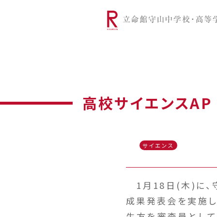
リツモリは
学校代表挨拶
Ritsumori Snap（制服紹介
学校基本情
リ
グローバルに学ぼう
超・探究
サ
高校サイエンスAP
サイエンス
1月18日(木)に
成果発表会を実施し
生方を審査員として