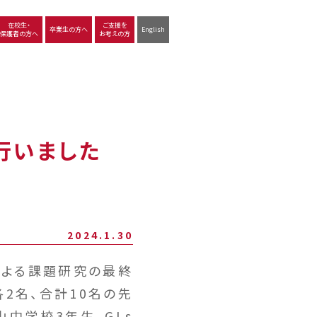
在校生・
ご支援を
卒業生の方へ
English
保護者の方へ
お考えの方
沿革
図書館
動画で見る立命館守山
生徒サポート
学習
中学校の学び
高等学校の学び
行いました
2024.1.30
による課題研究の最終
2名、合計10名の先
中学校3年生、GLs