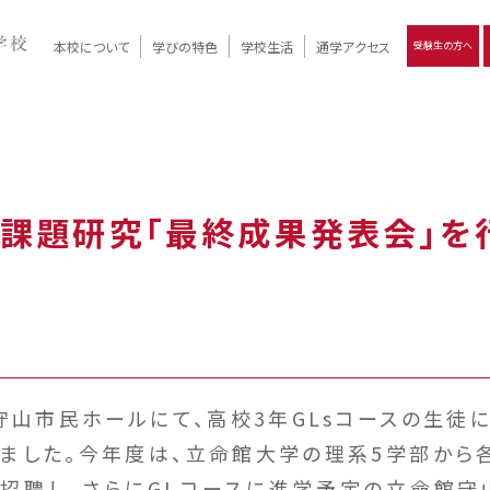
本校について
学びの特色
学校生活
通学アクセス
受験生の方へ
）
報
ツモリの
学校評価
Ritsumori Days
リツモリの
立命館名称の由来 / 立命館憲章 / 論語述而の石碑
キャンパスマップ
学校行事
Online ×
クラブ活動
教育理念
生徒会活動
R-Style
個別最適化
イエンス教育
デジタルクリエイティブ教育
On campus
 課題研究「最終成果発表会」を
、守山市民ホールにて、高校3年GLsコースの生徒
ました。今年度は、立命館大学の理系5学部から各
招聘し、さらにGLコースに進学予定の立命館守山