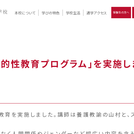
本校について
学びの特色
学校生活
通学アクセス
受験生の方へ
）
報
ツモリの
学校評価
Ritsumori Days
リツモリの
立命館名称の由来 / 立命館憲章 / 論語述而の石碑
キャンパスマップ
学校行事
Online ×
クラブ活動
教育理念
生徒会活動
R-Style
個別最適化
イエンス教育
デジタルクリエイティブ教育
On campus
括的性教育プログラム」を実施し
育を実施しました。講師は養護教諭の山村と、
なく人間関係やジェンダーなど幅広い内容を含み