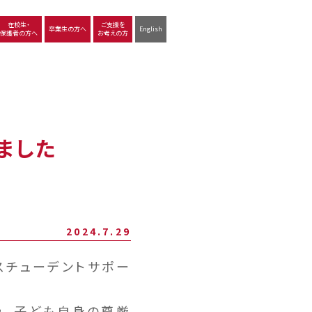
在校生・
ご支援を
卒業生の方へ
English
保護者の方へ
お考えの方
沿革
図書館
動画で見る立命館守山
生徒サポート
学習
中学校の学び
高等学校の学び
ました
2024.7.29
スチューデントサポー
、子ども自身の尊厳