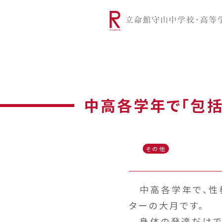
リツモリは
学校代表挨拶
Ritsumori Snap（制服紹介
学校基本情
リ
グローバルに学ぼう
超・探究
サ
中高各学年で「包
その他
中高各学年で、性教
ターの大月です。
身体の発達だけで