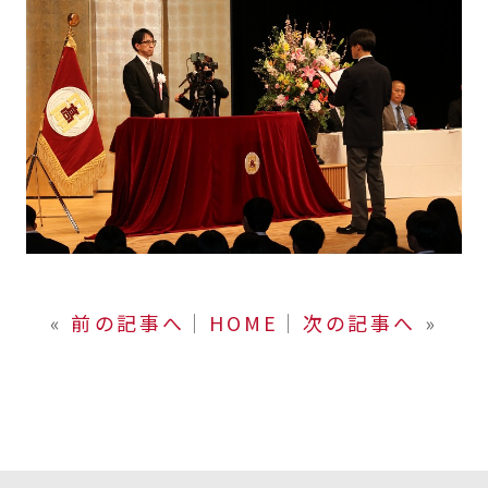
«
前の記事へ
│
HOME
│
次の記事へ
»