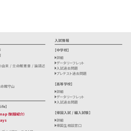
入試情報
拶
中学校
報
詳細
データリーフレット
由来 / 立命館憲章 / 論語述
入試過去問題
プレテスト過去問題
高等学校
立命館守山
詳細
データリーフレット
入試過去問題
ife
帰国入試 / 編入試験
 Snap（制服紹介）
Days
詳細
帰国生相談窓口