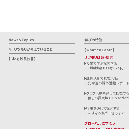
News&Topics
学びの特色
今、リツモリが
考えていること
What to Learn
リツモリは超・探究
Blog 校長独言
授業で学ぶ探究学習
Thinking Designって何?
課外活動で探究活動
先輩達の課外活動レポー
クラブ活動を通して探究す
僕らの探究in Club Activiti
行事を通して探究する
あすなろ祭ができるまで
グローバルに学ぼう