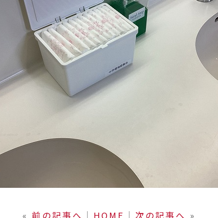
«
前の記事へ
│
HOME
│
次の記事へ
»