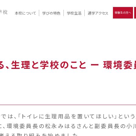
本校について
学びの特色
学校生活
通学アクセス
受験生の方へ
）
報
ツモリの
学校評価
Ritsumori Days
リツモリの
立命館名称の由来 / 立命館憲章 / 論語述而の石碑
キャンパスマップ
学校行事
Online ×
クラブ活動
教育理念
生徒会活動
R-Style
個別最適化
イエンス教育
デジタルクリエイティブ教育
On campus
る、生理と学校のこと ー 環境
では、「トイレに生理用品を置いてほしい」とい
に、環境委員長の松永みはるさんと副委員長の小
考える取り組みを始めました。