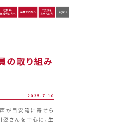
在校生・
ご支援を
卒業生の方へ
English
保護者の方へ
お考えの方
沿革
図書館
動画で見る立命館守山
生徒サポート
学習
中学校の学び
高等学校の学び
委員の取り組み
2025.7.10
う声が目安箱に寄せら
川姿さんを中心に、生