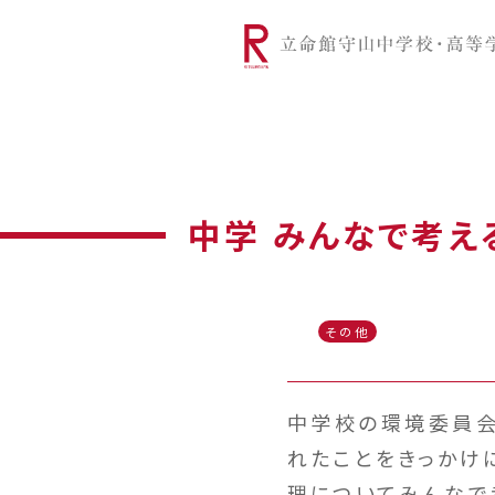
リツモリは
学校代表挨拶
Ritsumori Snap（制服紹介
学校基本情
リ
グローバルに学ぼう
超・探究
サ
中学 みんなで考え
その他
中学校の環境委員会
れたことをきっかけ
理についてみんなで