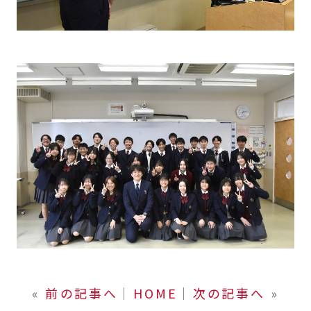
«
前の記事へ
│
HOME
│
次の記事へ
»