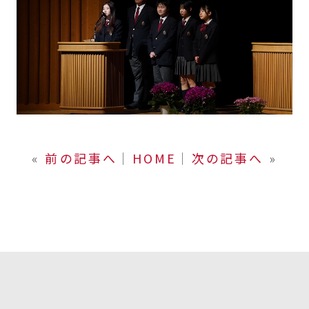
«
前の記事へ
│
HOME
│
次の記事へ
»