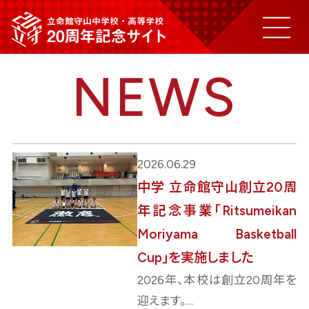
NEWS
ご挨拶
20年の歩み
2026.06.29
中学 立命館守山創立20周
記念事業(Coming soon)
年記念事業「Ritsumeikan
Moriyama Basketball
Cup」を実施しました
寄付のお願い
2026年、本校は創立20周年を
迎えます。…