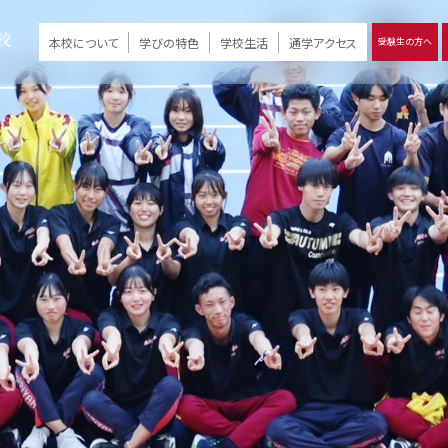
本校について
学びの特色
学校生活
通学アクセス
受験生の方へ
）
報
ツモリの
学校評価
Ritsumori Days
リツモリの
立命館名称の由来 / 立命館憲章 / 論語述而の石碑
キャンパスマップ
学校行事
Online ×
クラブ活動
教育理念
生徒会活動
R-Style
個別最適化
イエンス教育
デジタルクリエイティブ教育
On campus