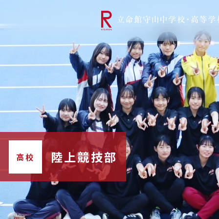
リツモリは
学校代表挨拶
Ritsumori Snap（制服紹介
学校基本情
リ
グローバルに学ぼう
超・探究
サ
陸上競技部
高校