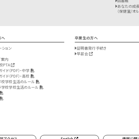
図書館
あなたの成長
（保健室/オルバ
方へ
卒業生の方へ
ーション
証明書発行手続き
早苗会
ご案内
校PTA
ガイド（PDF）・中学
ガイド（PDF）・高校
学校学校生活のルール
等学校学校生活のルール
学アクセス
English
情報公開