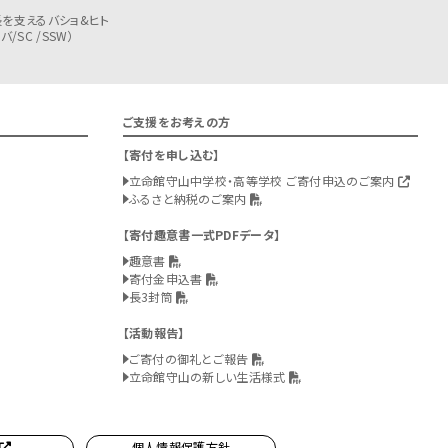
を支えるバショ&ヒト
/SC /SSW）
ご支援をお考えの方
寄付を申し込む
立命館守山中学校・高等学校 ご寄付申込のご案内
ふるさと納税のご案内
寄付趣意書一式PDFデータ
趣意書
寄付金申込書
長3封筒
活動報告
ご寄付の御礼とご報告
立命館守山の新しい生活様式
個人情報保護方針