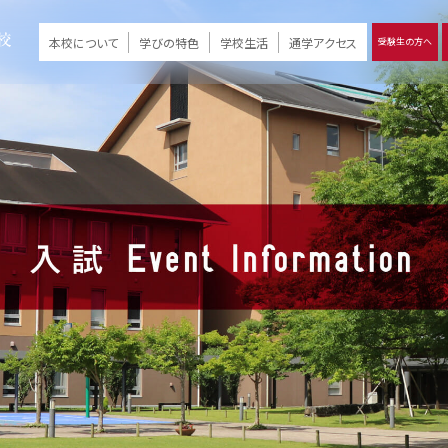
本校について
学びの特色
学校生活
通学アクセス
受験生の方へ
）
報
ツモリの
学校評価
Ritsumori Days
リツモリの
立命館名称の由来 / 立命館憲章 / 論語述而の石碑
キャンパスマップ
学校行事
Online ×
クラブ活動
教育理念
生徒会活動
R-Style
個別最適化
イエンス教育
デジタルクリエイティブ教育
On campus