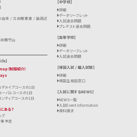
拶
中学校
報
詳細
データリーフレット
由来 / 立命館憲章 / 論語述
入試過去問題
プレテスト過去問題
高等学校
立命館守山
詳細
データリーフレット
入試過去問題
ife
帰国入試 / 編入試験
 Snap（制服紹介）
Days
詳細
帰国生相談窓口
カデメイアコースの1日
入試に関するNEWS
ローバルコースの1日
ロンティアコースの1日
NEWS一覧
入試
Event Information
こにある？
資料請求
ップ
行事予定