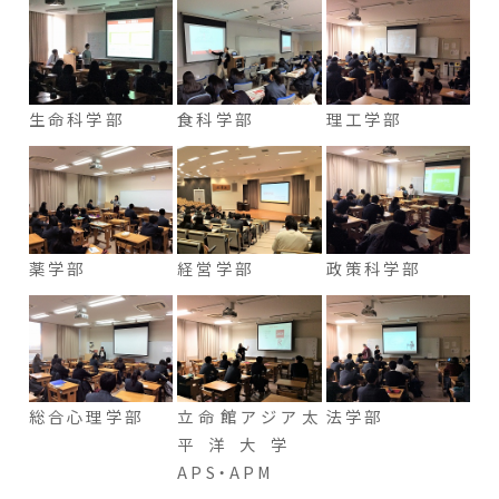
生命科学部
食科学部
理工学部
薬学部
経営学部
政策科学部
総合心理学部
立命館アジア太
法学部
平洋大学
APS・APM