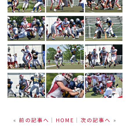
«
前の記事へ
│
HOME
│
次の記事へ
»