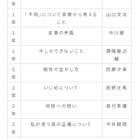
年
１
「平和」について家康から考える
山口文汰
年
こと
１
言葉の矛盾
中川綾
年
１
今しかできないこと
澗隨龍之
年
輔
２
個性の生かし方
四藤夕楽
年
２
いじめについて
岩野壮馬
年
２
地球への想い
君付茉優
年
２
私が思う真の正義について
平井開陸
年