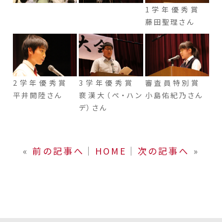
1学年優秀賞
藤田聖理さん
2学年優秀賞
3学年優秀賞
審査員特別賞
平井開陸さん
裵漢大（ぺ・ハン
小島佑紀乃さん
デ）さん
«
前の記事へ
│
HOME
│
次の記事へ
»