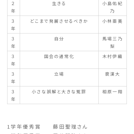
２
生きる
小島佑紀
年
乃
３
どこまで発展させるべきか
小林亜美
年
３
自分
馬場三乃
年
梨
３
国会の通常化
木村伊織
年
３
立場
裵漢大
年
３
小さな誤解と大きな冤罪
相原一翔
年
1学年優秀賞 藤田聖理さん