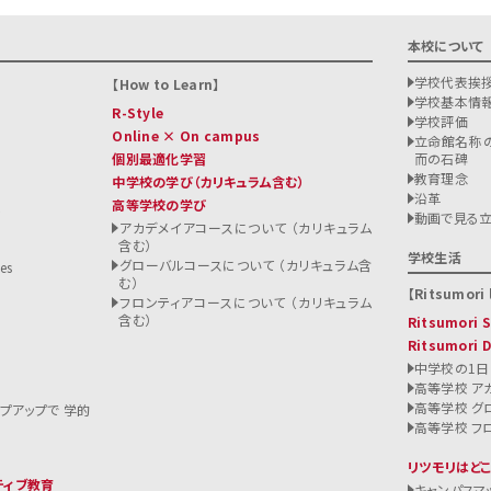
本校について
学校代表挨
How to Learn
学校基本情
R-Style
学校評価
Online × On campus
立命館名称の
個別最適化学習
而の石碑
教育理念
中学校の学び
（カリキュラム含む）
沿革
高等学校の学び
ト
動画で見る
アカデメイアコースについて （カリキュラム
含む）
る
学校生活
グローバルコースについて （カリキュラム含
es
む）
Ritsumori l
フロンティアコースについて （カリキュラム
含む）
Ritsumori
Ritsumori 
中学校の1日
高等学校 ア
高等学校 グ
ップアップで 学的
高等学校 フ
リツモリはど
ティブ教育
キャンパスマ