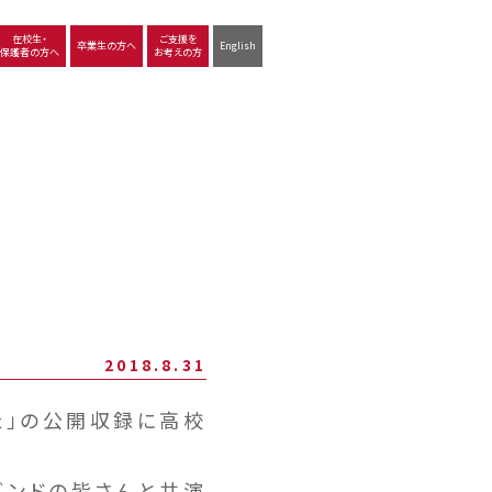
在校生・
ご支援を
卒業生の方へ
English
保護者の方へ
お考えの方
沿革
図書館
動画で見る立命館守山
生徒サポート
学習
中学校の学び
高等学校の学び
2018.8.31
た」の公開収録に高校
ンドの皆さんと共演