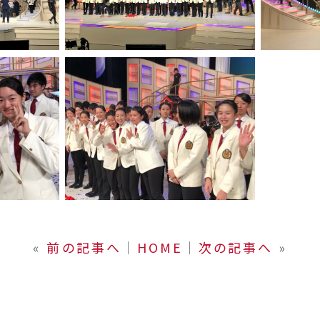
«
前の記事へ
│
HOME
│
次の記事へ
»