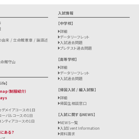
入試情報
拶
中学校
報
詳細
データリーフレット
由来 / 立命館憲章 / 論語述
入試過去問題
プレテスト過去問題
高等学校
立命館守山
詳細
データリーフレット
入試過去問題
ife
帰国入試 / 編入試験
 Snap（制服紹介）
Days
詳細
帰国生相談窓口
カデメイアコースの1日
入試に関するNEWS
ローバルコースの1日
ロンティアコースの1日
NEWS一覧
入試
Event Information
こにある？
資料請求
ップ