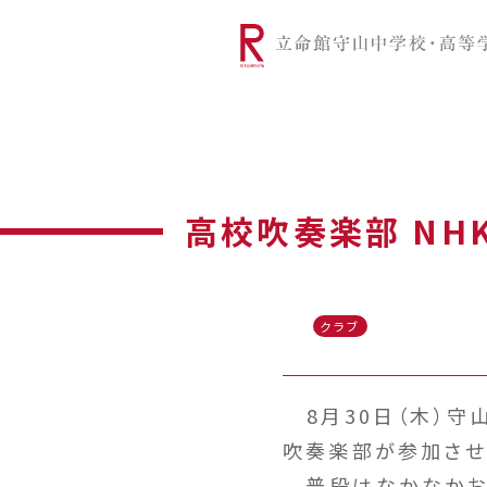
リツモリは
学校代表挨拶
Ritsumori Snap（制服紹介
学校基本情
リ
グローバルに学ぼう
超・探究
サ
高校吹奏楽部 NH
クラブ
8月30日（木）守
吹奏楽部が参加させ
普段はなかなかお