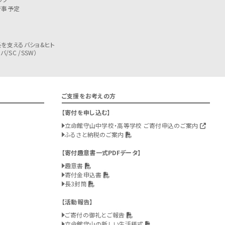
行事予定
を支えるバショ&ヒト
/SC /SSW）
ご支援をお考えの方
寄付を申し込む
立命館守山中学校・高等学校 ご寄付申込のご案内
ふるさと納税のご案内
寄付趣意書一式PDFデータ
趣意書
寄付金申込書
長3封筒
活動報告
ご寄付の御礼とご報告
立命館守山の新しい生活様式