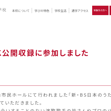
本校について
学びの特色
学校生活
通学アクセス
受験生の方へ
）
報
ツモリの
学校評価
Ritsumori Days
リツモリの
立命館名称の由来 / 立命館憲章 / 論語述而の石碑
キャンパスマップ
学校行事
Online ×
クラブ活動
教育理念
生徒会活動
R-Style
個別最適化
イエンス教育
デジタルクリエイティブ教育
On campus
K公開収録に参加しました
山市民ホールにて行われました「新・BS日本のう
ていただきました。
会いすることのない演歌歌手の皆さんやプロのバ