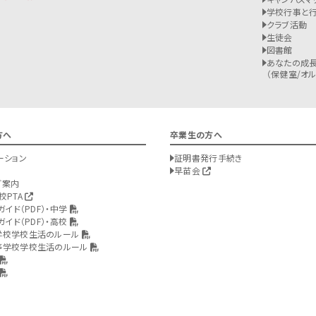
学校行事と
クラブ活動
生徒会
図書館
あなたの成長
（保健室/オルバ
方へ
卒業生の方へ
ーション
証明書発行手続き
早苗会
ご案内
校PTA
ガイド（PDF）・中学
ガイド（PDF）・高校
学校学校生活のルール
等学校学校生活のルール