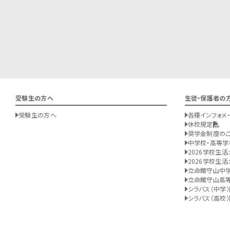
受験生の方へ
生徒・保護者の
受験生の方へ
各種インフォメ
休校規定
奨学金制度の
中学校・高等学
2026学校生活
2026学校生活
立命館守山中
立命館守山高
シラバス（中学）
シラバス（高校）