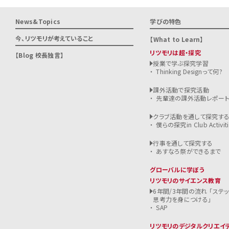
News&Topics
学びの特色
今、リツモリが
考えていること
What to Learn
リツモリは超・探究
Blog 校長独言
授業で学ぶ探究学習
Thinking Designって何?
課外活動で探究活動
先輩達の課外活動レポー
クラブ活動を通して探究す
僕らの探究in Club Activiti
行事を通して探究する
あすなろ祭ができるまで
グローバルに学ぼう
リツモリのサイエンス教育
6年間/3年間の流れ 「ステ
思考力を身につける」
SAP
リツモリのデジタルクリエイ