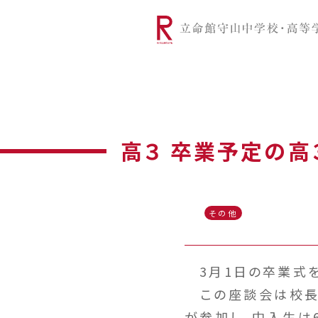
リツモリは
学校代表挨拶
Ritsumori Snap（制服紹介
学校基本情
リ
グローバルに学ぼう
超・探究
サ
高３ 卒業予定の
その他
3月1日の卒業式を
この座談会は校長
が参加し、中入生は