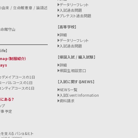
データリーフレット
由来 / 立命館憲章 / 論語述
入試過去問題
プレテスト過去問題
高等学校
立命館守山
詳細
データリーフレット
入試過去問題
ife
帰国入試 / 編入試験
 Snap（制服紹介）
Days
詳細
帰国生相談窓口
カデメイアコースの1日
入試に関するNEWS
ローバルコースの1日
ロンティアコースの1日
NEWS一覧
入試
Event Information
こにある？
資料請求
ップ
行事予定
を支えるバショ&ヒト