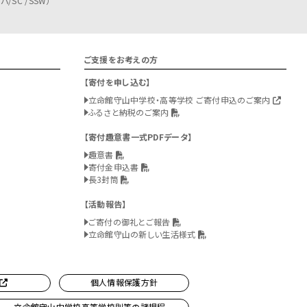
/SC /SSW）
ご支援をお考えの方
寄付を申し込む
立命館守山中学校・高等学校 ご寄付申込のご案内
ふるさと納税のご案内
寄付趣意書一式PDFデータ
趣意書
寄付金申込書
長3封筒
活動報告
ご寄付の御礼とご報告
立命館守山の新しい生活様式
個人情報保護方針
立命館守山中学校高等学校則等の諸規程