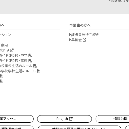
（保健室/オルバ
方へ
卒業生の方へ
ーション
証明書発行手続き
早苗会
ご案内
校PTA
ガイド（PDF）・中学
ガイド（PDF）・高校
学校学校生活のルール
等学校学校生活のルール
学アクセス
English
情報公開
ブ活動運営方針
教職員の服務に関するガイドライン