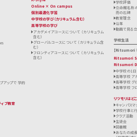
学校評価
Online × On campus
立命館名称の
個別最適化学習
而の石碑
教育理念
中学校の学び
（カリキュラム含む）
沿革
高等学校の学び
ト
動画で見る
アカデメイアコースについて （カリキュラム
含む）
る
学校生活
グローバルコースについて （カリキュラム含
es
む）
Ritsumori l
フロンティアコースについて （カリキュラム
含む）
Ritsumori
Ritsumori 
中学校の1日
高等学校 ア
高等学校 グ
ップアップで 学的
高等学校 フ
リツモリはど
ティブ教育
キャンパスマ
学校行事と
クラブ活動
生徒会
図書館
あなたの成長