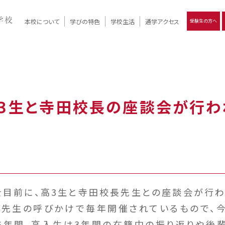
本校について
学びの特色
学校生活
通学アクセス
受験生の方へ
）
報
ツモリの
学校評価
Ritsumori Days
リツモリの
立命館名称の由来 / 立命館憲章 / 論語述而の石碑
キャンパスマップ
学校行事
Online ×
クラブ活動
教育理念
生徒会活動
R-Style
個別最適化
イエンス教育
デジタルクリエイティブ教育
On campus
高３生と寺田校長の座談会が行わ
目前に、高3生と寺田校長先生との座談会が行わ
先生の呼びかけで毎年開催されているもので、今
6年間、高入生は3年間の在籍中の振り返りや後