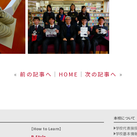
«
前の記事へ
│
HOME
│
次の記事へ
»
本校について
学校代表挨
How to Learn
学校基本情
R-Style