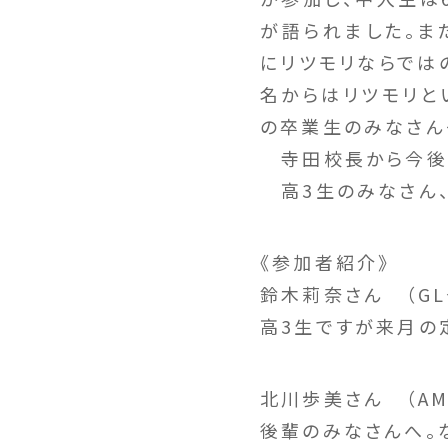
が語られました。ま
にリツモリならでは
名からはリツモリとい
の卒業生のみなさん
寺田校長から今後の
高3生のみなさん、
《参加者紹介》
鈴木莉奈さん （G
高3生ですが来月の
北川歩美さん （A
後輩のみなさんへ。