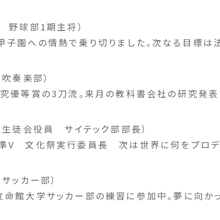
M 野球部1期主将）
甲子園への情熱で乗り切りました。次なる目標は法
 吹奏楽部）
研究優等賞の3刀流。来月の教科書会社の研究発表
M 生徒会役員 サイテック部部長）
準V 文化祭実行委員長 次は世界に何をプロデ
 サッカー部）
立命館大学サッカー部の練習に参加中。夢に向かっ