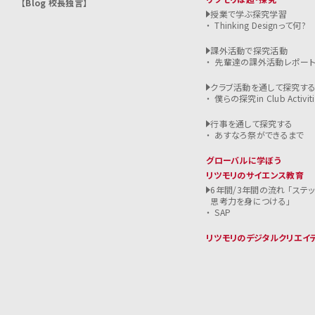
Blog 校長独言
授業で学ぶ探究学習
Thinking Designって何?
課外活動で探究活動
先輩達の課外活動レポー
クラブ活動を通して探究す
僕らの探究in Club Activiti
行事を通して探究する
あすなろ祭ができるまで
グローバルに学ぼう
リツモリのサイエンス教育
6年間/3年間の流れ 「ステ
思考力を身につける」
SAP
リツモリのデジタルクリエイ