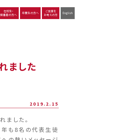
在校生・
ご支援を
卒業生の方へ
English
保護者の方へ
お考えの方
沿革
図書館
動画で見る立命館守山
生徒サポート
学習
中学校の学び
高等学校の学び
れました
2019.2.15
れました。
年も8名の代表生徒
輩への熱いメッセージ