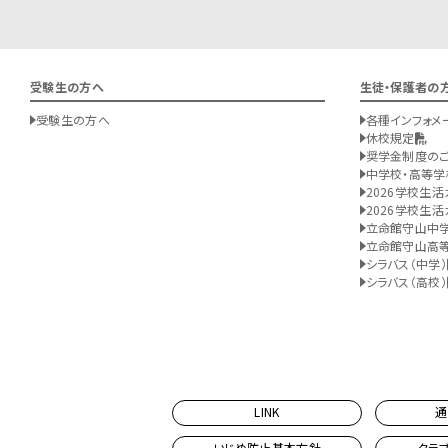
受験生の方へ
生徒・保護者の
受験生の方へ
各種インフォメ
休校規定
奨学金制度の
中学校・高等学
2026学校生活
2026学校生活
立命館守山中
立命館守山高
シラバス（中学）
シラバス（高校）
LINK
通
いじめ防止基本方針
クラ