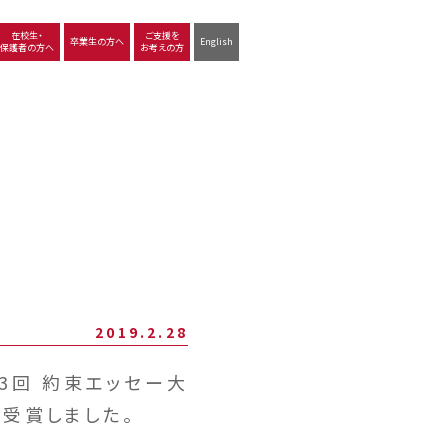
在校生・
ご支援を
卒業生の方へ
English
保護者の方へ
お考えの方
沿革
図書館
動画で見る立命館守山
生徒サポート
学習
中学校の学び
高等学校の学び
2019.2.28
3回 約束エッセー大
受賞しました。