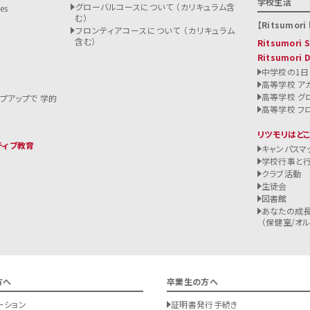
学校生活
グローバルコースについて （カリキュラム含
es
む）
Ritsumori l
フロンティアコースについて （カリキュラム
含む）
Ritsumori
Ritsumori 
中学校の1日
高等学校 ア
高等学校 グ
ップアップで 学的
高等学校 フ
リツモリはど
ティブ教育
キャンパスマ
学校行事と
クラブ活動
生徒会
図書館
あなたの成長
（保健室/オルバ
方へ
卒業生の方へ
ーション
証明書発行手続き