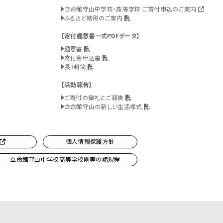
立命館守山中学校・高等学校 ご寄付申込のご案内
ふるさと納税のご案内
寄付趣意書一式PDFデータ
趣意書
寄付金申込書
長3封筒
活動報告
ご寄付の御礼とご報告
立命館守山の新しい生活様式
個人情報保護方針
立命館守山中学校高等学校則等の諸規程