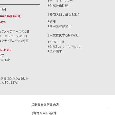
データリーフレット
入試過去問題
ife
帰国入試 / 編入試験
 Snap（制服紹介）
Days
詳細
帰国生相談窓口
カデメイアコースの1日
入試に関するNEWS
ローバルコースの1日
ロンティアコースの1日
NEWS一覧
入試
Event Information
こにある？
資料請求
ップ
行事予定
を支えるバショ&ヒト
/SC /SSW）
ご支援をお考えの方
寄付を申し込む