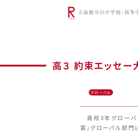
リツモリは
学校代表挨拶
Ritsumori Snap（制服紹介
学校基本情
リ
グローバルに学ぼう
超・探究
サ
高３ 約束エッセ
グローバル
高校3年グローバル
賞」グローバル部門