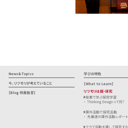
News&Topics
学びの特色
今、リツモリが
考えていること
What to Learn
リツモリは超・探究
Blog 校長独言
授業で学ぶ探究学習
Thinking Designって何?
課外活動で探究活動
先輩達の課外活動レポー
クラブ活動を通して探究す