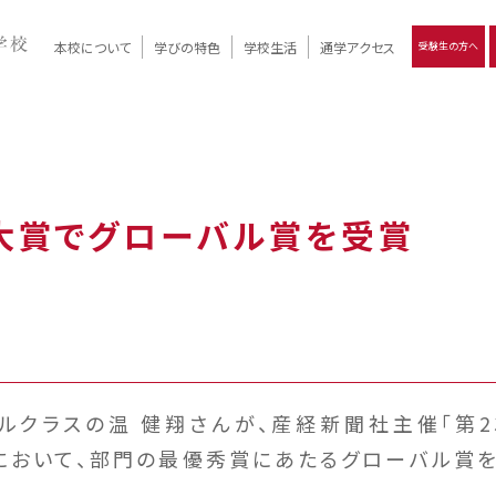
本校について
学びの特色
学校生活
通学アクセス
受験生の方へ
）
報
ツモリの
学校評価
Ritsumori Days
リツモリの
立命館名称の由来 / 立命館憲章 / 論語述而の石碑
キャンパスマップ
学校行事
Online ×
クラブ活動
教育理念
生徒会活動
R-Style
個別最適化
イエンス教育
デジタルクリエイティブ教育
On campus
ー大賞でグローバル賞を受賞
クラスの温 健翔さんが、産経新聞社主催「第2
において、部門の最優秀賞にあたるグローバル賞を