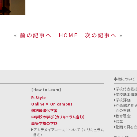
«
前の記事へ
│
HOME
│
次の記事へ
»
本校について
学校代表挨
How to Learn
学校基本情
R-Style
学校評価
Online × On campus
立命館名称の
個別最適化学習
而の石碑
教育理念
中学校の学び
（カリキュラム含む）
沿革
高等学校の学び
ト
動画で見る
アカデメイアコースについて （カリキュラム
含む）
る