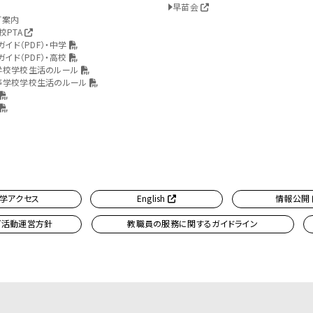
早苗会
ご案内
校PTA
ガイド（PDF）・中学
ガイド（PDF）・高校
学校学校生活のルール
等学校学校生活のルール
学アクセス
English
情報公開
ブ活動運営方針
教職員の服務に関するガイドライン