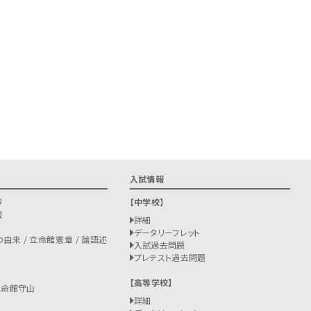
入試情報
拶
中学校
報
詳細
データリーフレット
由来 / 立命館憲章 / 論語述
入試過去問題
プレテスト過去問題
高等学校
立命館守山
詳細