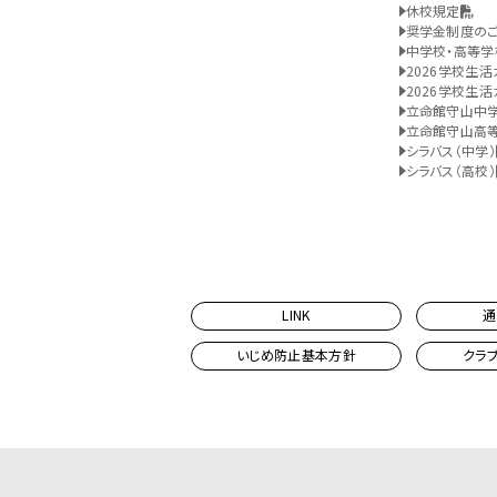
休校規定
奨学金制度の
中学校・高等学
2026学校生活
2026学校生活
立命館守山中
立命館守山高
シラバス（中学）
シラバス（高校）
LINK
通
いじめ防止基本方針
クラ