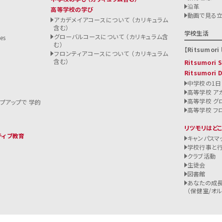
沿革
高等学校の学び
ト
動画で見る
アカデメイアコースについて （カリキュラム
含む）
る
学校生活
グローバルコースについて （カリキュラム含
es
む）
Ritsumori l
フロンティアコースについて （カリキュラム
含む）
Ritsumori
Ritsumori 
中学校の1日
高等学校 ア
高等学校 グ
ップアップで 学的
高等学校 フ
リツモリはど
ティブ教育
キャンパスマ
学校行事と
クラブ活動
生徒会
図書館
あなたの成長
（保健室/オルバ