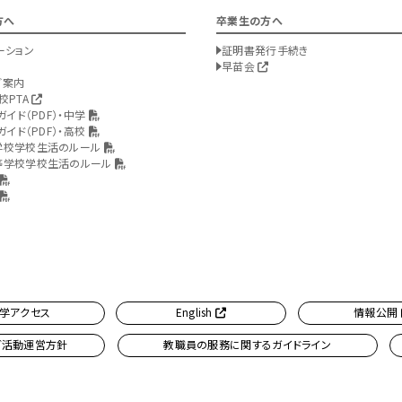
方へ
卒業生の方へ
ーション
証明書発行手続き
早苗会
ご案内
校PTA
ガイド（PDF）・中学
ガイド（PDF）・高校
学校学校生活のルール
等学校学校生活のルール
学アクセス
English
情報公開
ブ活動運営方針
教職員の服務に関するガイドライン