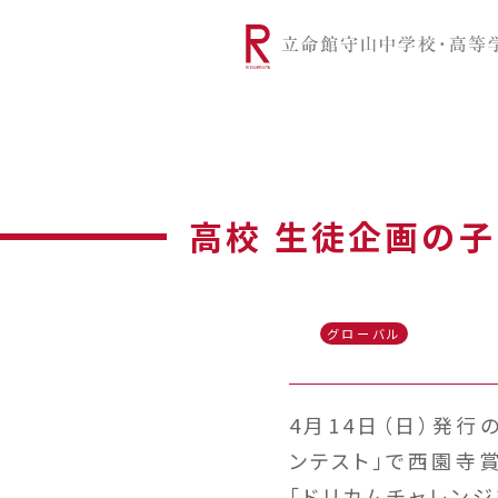
リツモリは
学校代表挨拶
Ritsumori Snap（制服紹介
学校基本情
リ
グローバルに学ぼう
超・探究
サ
高校 生徒企画の
グローバル
4月14日（日）発
ンテスト」で西園寺
「ドリカムチャレン