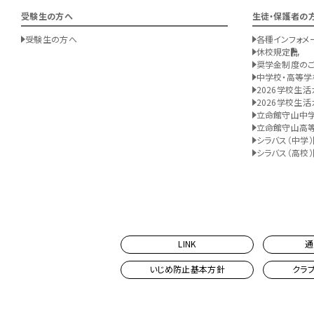
受験生の方へ
生徒・保護者の
受験生の方へ
各種インフォメ
休校規定
奨学金制度の
中学校・高等学
2026学校生活
2026学校生活
立命館守山中
立命館守山高
シラバス（中学）
シラバス（高校）
LINK
通
いじめ防止基本方針
クラ