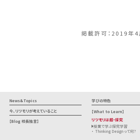
掲載許可：2019年4
News&Topics
学びの特色
今、リツモリが
考えていること
What to Learn
リツモリは超・探究
Blog 校長独言
授業で学ぶ探究学習
Thinking Designって何?