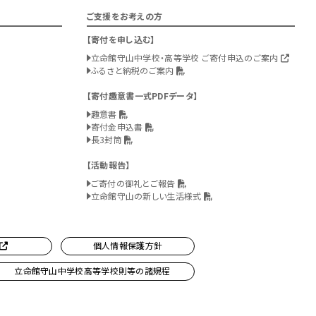
ご支援をお考えの方
寄付を申し込む
立命館守山中学校・高等学校 ご寄付申込のご案内
ふるさと納税のご案内
寄付趣意書一式PDFデータ
趣意書
寄付金申込書
長3封筒
活動報告
ご寄付の御礼とご報告
立命館守山の新しい生活様式
個人情報保護方針
立命館守山中学校高等学校則等の諸規程