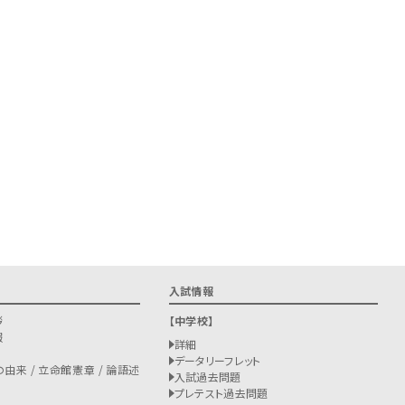
入試情報
拶
中学校
報
詳細
データリーフレット
由来 / 立命館憲章 / 論語述
入試過去問題
プレテスト過去問題