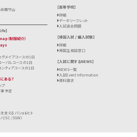
高等学校
立命館守山
詳細
データリーフレット
入試過去問題
ife
帰国入試 / 編入試験
 Snap（制服紹介）
Days
詳細
帰国生相談窓口
カデメイアコースの1日
入試に関するNEWS
ローバルコースの1日
ロンティアコースの1日
NEWS一覧
入試
Event Information
こにある？
資料請求
ップ
行事予定
を支えるバショ&ヒト
/SC /SSW）