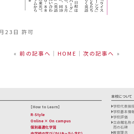
月23日 許可
«
前の記事へ
│
HOME
│
次の記事へ
»
本校について
学校代表挨
How to Learn
学校基本情
R-Style
学校評価
Online × On campus
立命館名称の
個別最適化学習
而の石碑
教育理念
中学校の学び
（カリキュラム含む）