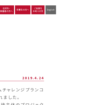
在校生・
ご支援を
卒業生の方へ
English
保護者の方へ
お考えの方
沿革
図書館
動画で見る立命館守山
生徒サポート
学習
中学校の学び
高等学校の学び
2019.4.24
ムチャレンジプランコ
れました。
生徒主体のプロジェク