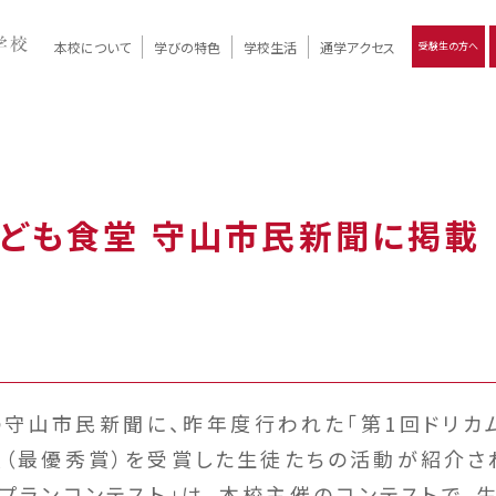
本校について
学びの特色
学校生活
通学アクセス
受験生の方へ
）
報
ツモリの
学校評価
Ritsumori Days
リツモリの
立命館名称の由来 / 立命館憲章 / 論語述而の石碑
キャンパスマップ
学校行事
Online ×
クラブ活動
教育理念
生徒会活動
R-Style
個別最適化
イエンス教育
デジタルクリエイティブ教育
On campus
子ども食堂 守山市民新聞に掲載
行の守山市民新聞に、昨年度行われた「第1回ドリカ
賞（最優秀賞）を受賞した生徒たちの活動が紹介さ
ジプランコンテスト」は、本校主催のコンテストで、