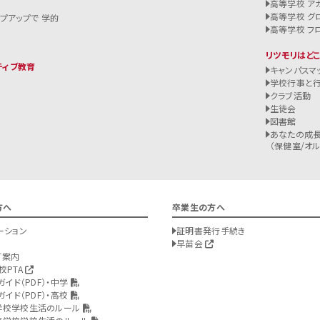
高等学校 ア
高等学校 グ
ップアップで 学的
高等学校 フ
リツモリはど
ティブ教育
キャンパスマ
学校行事と
クラブ活動
生徒会
図書館
あなたの成長
（保健室/オルバ
方へ
卒業生の方へ
ーション
証明書発行手続き
早苗会
ご案内
校PTA
ガイド（PDF）・中学
ガイド（PDF）・高校
学校学校生活のルール