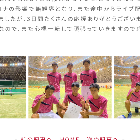
ロナの影響で無観客となり、また途中からライブ
ましたが、3日間たくさんの応援ありがとうござい
ので、また心機一転して頑張っていきますので
«
前の記事へ
│
HOME
│
次の記事へ
»