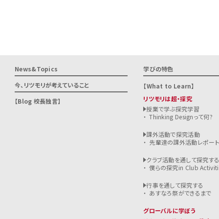
News&Topics
学びの特色
今、リツモリが
考えていること
What to Learn
リツモリは超・探究
Blog 校長独言
授業で学ぶ探究学習
Thinking Designって何?
課外活動で探究活動
先輩達の課外活動レポー
クラブ活動を通して探究す
僕らの探究in Club Activiti
行事を通して探究する
あすなろ祭ができるまで
グローバルに学ぼう