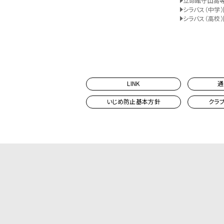
立命館守山高
シラバス（中学）
シラバス（高校）
LINK
通
いじめ防止基本方針
クラ