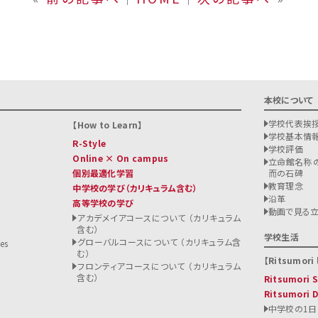
本校について
学校代表挨
How to Learn
学校基本情
R-Style
学校評価
Online × On campus
立命館名称の
個別最適化学習
而の石碑
教育理念
中学校の学び
（カリキュラム含む）
沿革
高等学校の学び
ト
動画で見る
アカデメイアコースについて （カリキュラム
含む）
る
学校生活
グローバルコースについて （カリキュラム含
es
む）
Ritsumori l
フロンティアコースについて （カリキュラム
含む）
Ritsumori
Ritsumori 
中学校の1日