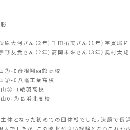
優勝
萩原大河さん（2年）千田拓実さん（1年）宇賀耶拓
宇野友貴さん（2年）髙岡未來さん（3年）奥村太翔
山③-0彦根翔西館高校
②-0八幡工業高校
山②-1綾羽高校
0-②長浜北高校
主体となった初めての団体戦でした。決勝で長
せんでしたが、この敗北が良い経験となりこれか