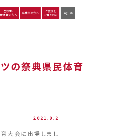
在校生・
ご支援を
卒業生の方へ
English
保護者の方へ
お考えの方
沿革
図書館
動画で見る立命館守山
生徒サポート
学習
中学校の学び
高等学校の学び
ーツの祭典県民体育
2021.9.2
体育大会に出場しまし