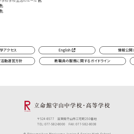
等学校学校生活のルール
学アクセス
English
情報公開
ブ活動運営方針
教職員の服務に関するガイドライン
〒524-8577 滋賀県守山市三宅町250番地
TEL: 077-582-8000 FAX: 077-582-8038
© Ritsumeikan Moriyama Junior & Senior High School