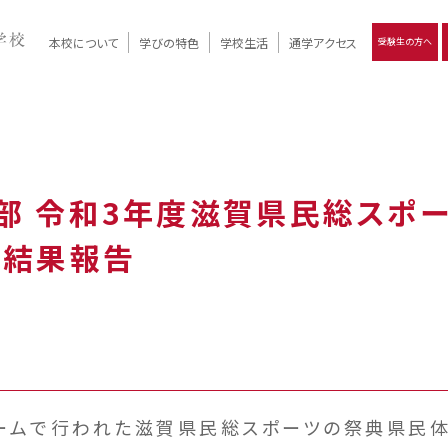
本校について
学びの特色
学校生活
通学アクセス
受験生の方へ
）
報
ツモリの
学校評価
Ritsumori Days
リツモリの
立命館名称の由来 / 立命館憲章 / 論語述而の石碑
キャンパスマップ
学校行事
Online ×
クラブ活動
教育理念
生徒会活動
R-Style
個別最適化
イエンス教育
デジタルクリエイティブ教育
On campus
部 令和3年度滋賀県民総スポ
の結果報告
ームで行われた滋賀県民総スポーツの祭典県民