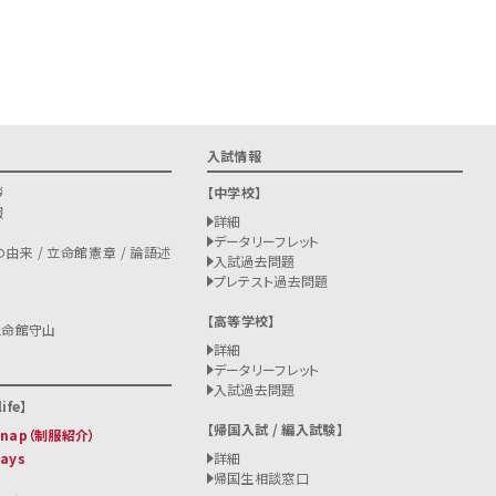
入試情報
拶
中学校
報
詳細
データリーフレット
由来 / 立命館憲章 / 論語述
入試過去問題
プレテスト過去問題
高等学校
立命館守山
詳細
データリーフレット
入試過去問題
ife
帰国入試 / 編入試験
 Snap（制服紹介）
Days
詳細
帰国生相談窓口