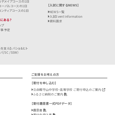
カデメイアコースの1日
入試に関するNEWS
ローバルコースの1日
ロンティアコースの1日
NEWS一覧
入試
Event Information
こにある？
資料請求
ップ
行事予定
を支えるバショ&ヒト
/SC /SSW）
ご支援をお考えの方
寄付を申し込む
立命館守山中学校・高等学校 ご寄付申込のご案内
ふるさと納税のご案内
寄付趣意書一式PDFデータ
趣意書
寄付金申込書