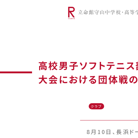
リツモリは
学校代表挨拶
Ritsumori Snap（制服紹介
学校基本情
リ
グローバルに学ぼう
超・探究
サ
高校男子ソフトテニス
大会における団体戦
クラブ
8月10日、長浜ド