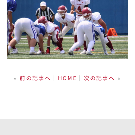
«
前の記事へ
│
HOME
│
次の記事へ
»