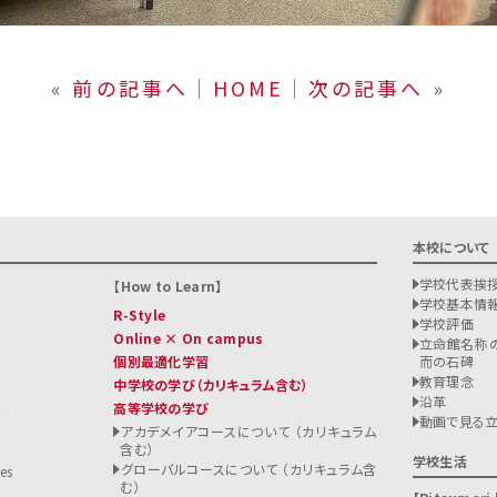
«
前の記事へ
│
HOME
│
次の記事へ
»
本校について
学校代表挨
How to Learn
学校基本情
R-Style
学校評価
Online × On campus
立命館名称の
個別最適化学習
而の石碑
教育理念
中学校の学び
（カリキュラム含む）
沿革
高等学校の学び
ト
動画で見る
アカデメイアコースについて （カリキュラム
含む）
る
学校生活
グローバルコースについて （カリキュラム含
es
む）