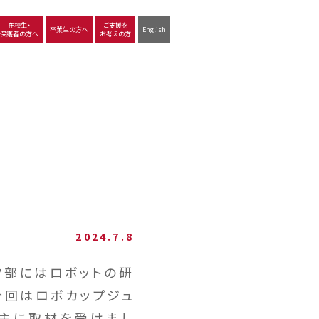
在校生・
ご支援を
卒業生の方へ
English
保護者の方へ
お考えの方
沿革
図書館
動画で見る立命館守山
生徒サポート
学習
中学校の学び
高等学校の学び
2024.7.8
ク部にはロボットの研
今回はロボカップジュ
が主に取材を受けまし