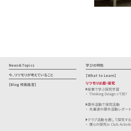
News&Topics
学びの特色
今、リツモリが
考えていること
What to Learn
リツモリは超・探究
Blog 校長独言
授業で学ぶ探究学習
Thinking Designって何?
課外活動で探究活動
先輩達の課外活動レポー
クラブ活動を通して探究す
僕らの探究in Club Activiti