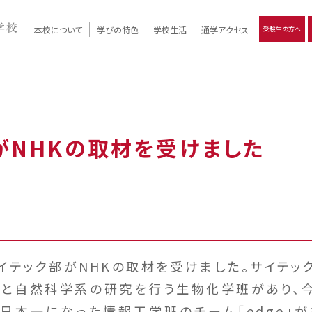
本校について
学びの特色
学校生活
通学アクセス
受験生の方へ
）
報
ツモリの
学校評価
Ritsumori Days
リツモリの
立命館名称の由来 / 立命館憲章 / 論語述而の石碑
キャンパスマップ
学校行事
Online ×
クラブ活動
教育理念
生徒会活動
R-Style
個別最適化
イエンス教育
デジタルクリエイティブ教育
On campus
がNHKの取材を受けました
サイテック部がNHKの取材を受けました。サイテッ
と自然科学系の研究を行う生物化学班があり、
日本一になった情報工学班のチーム「edge」