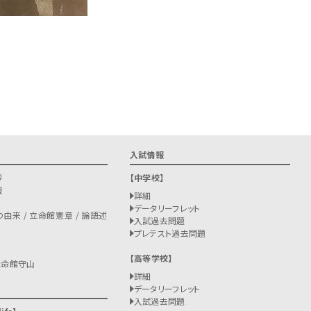
入試情報
拶
中学校
報
詳細
データリーフレット
由来 / 立命館憲章 / 論語述
入試過去問題
プレテスト過去問題
高等学校
立命館守山
詳細
データリーフレット
入試過去問題