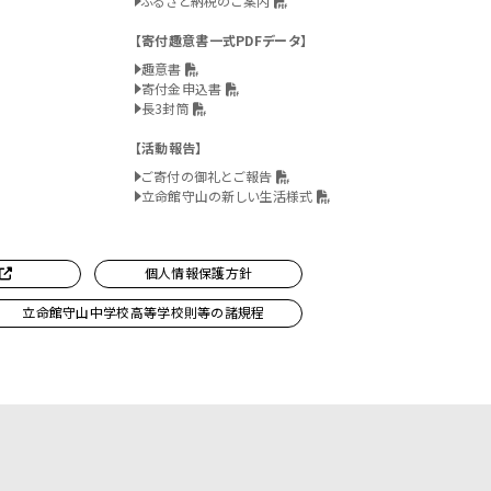
ふるさと納税のご案内
寄付趣意書一式PDFデータ
趣意書
寄付金申込書
長3封筒
活動報告
ご寄付の御礼とご報告
立命館守山の新しい生活様式
個人情報保護方針
立命館守山中学校高等学校則等の諸規程