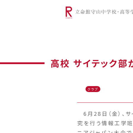
リツモリは
学校代表挨拶
Ritsumori Snap（制服紹介
学校基本情
リ
グローバルに学ぼう
超・探究
サ
高校 サイテック部
クラブ
6月28日（金）、
究を行う情報工学班
ニアジャパン大会で