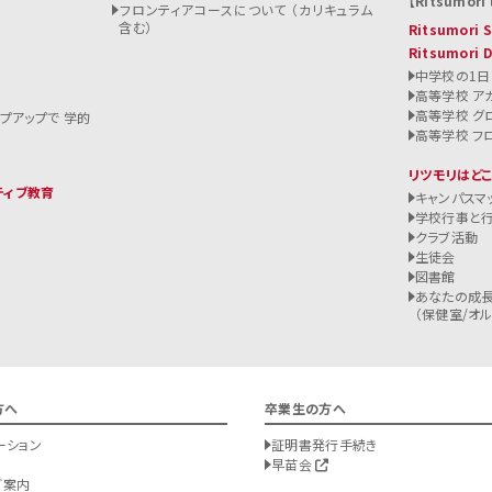
Ritsumori l
フロンティアコースについて （カリキュラム
含む）
Ritsumori
Ritsumori 
中学校の1日
高等学校 ア
高等学校 グ
ップアップで 学的
高等学校 フ
リツモリはど
ティブ教育
キャンパスマ
学校行事と
クラブ活動
生徒会
図書館
あなたの成長
（保健室/オルバ
方へ
卒業生の方へ
ーション
証明書発行手続き
早苗会
ご案内