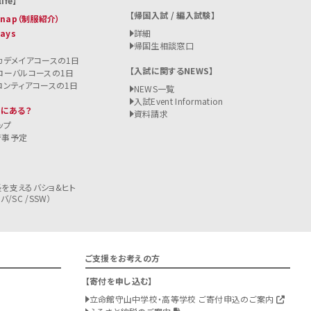
ife
帰国入試 / 編入試験
 Snap（制服紹介）
Days
詳細
帰国生相談窓口
カデメイアコースの1日
入試に関するNEWS
ローバルコースの1日
ロンティアコースの1日
NEWS一覧
入試
Event Information
こにある？
資料請求
ップ
行事予定
を支えるバショ&ヒト
/SC /SSW）
ご支援をお考えの方
寄付を申し込む
立命館守山中学校・高等学校 ご寄付申込のご案内