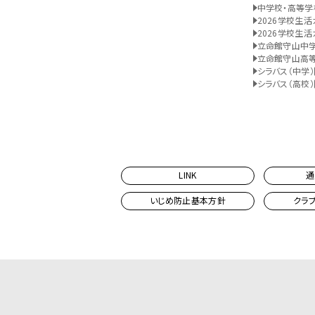
中学校・高等学
2026学校生活
2026学校生活
立命館守山中
立命館守山高
シラバス（中学）
シラバス（高校）
LINK
通
いじめ防止基本方針
クラ