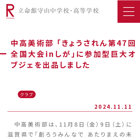
中高美術部 「きょうされん第47回
全国大会inしが」に参加型巨大オ
ブジェを出品しました
クラブ
2024.11.11
中高美術部は、11月8日（金）9日（土）に
滋賀県で「創ろうみんなで あたりまえの未