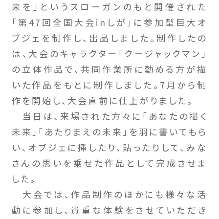
来を」というスローガンのもと開催された
「第47回全国大会inしが」に参加型巨大オ
ブジェを制作し、出品しました。制作したの
は、大会のキャラクター「クージャックマン」
の立体作品で、共同作業所に勤める方が描
いた作品をもとに制作しました。7月から制
作を開始し、大会直前に仕上がりました。
当日は、来場された方々に「あなたの描く
未来」「あたりまえの未来」を羽に書いてもら
い、オブジェに挿したり、貼ったりして、みな
さんの思いを乗せた作品として完成させま
した。
大会では、作品制作のほかにも様々な活
動に参加し、貴重な体験をさせていただき