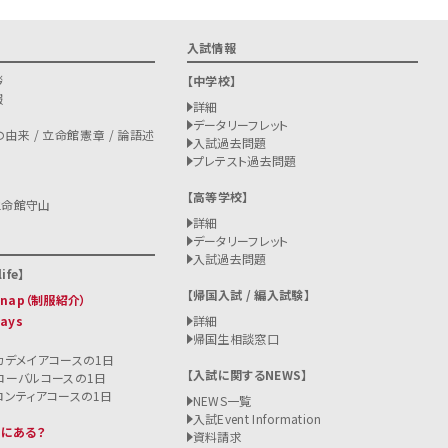
入試情報
拶
中学校
報
詳細
データリーフレット
由来 / 立命館憲章 / 論語述
入試過去問題
プレテスト過去問題
高等学校
立命館守山
詳細
データリーフレット
入試過去問題
ife
帰国入試 / 編入試験
 Snap（制服紹介）
Days
詳細
帰国生相談窓口
カデメイアコースの1日
入試に関するNEWS
ローバルコースの1日
ロンティアコースの1日
NEWS一覧
入試
Event Information
こにある？
資料請求