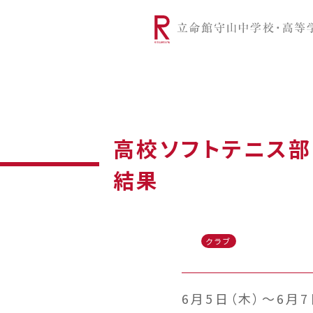
リツモリは
学校代表挨拶
Ritsumori Snap（制服紹介
学校基本情
リ
グローバルに学ぼう
超・探究
サ
高校ソフトテニス
結果
クラブ
6月5日（木）〜6