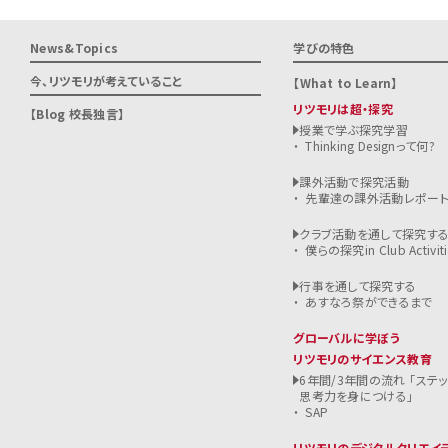
News&Topics
学びの特色
今、リツモリが
考えていること
What to Learn
リツモリは超・探究
Blog 校長独言
授業で学ぶ探究学習
Thinking Designって何?
課外活動で探究活動
先輩達の課外活動レポー
クラブ活動を通して探究す
僕らの探究in Club Activiti
行事を通して探究する
あすなろ祭ができるまで
グローバルに学ぼう
リツモリのサイエンス教育
6年間/3年間の流れ 「ステ
思考力を身につける」
SAP
リツモリのデジタルクリエイ