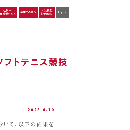
在校生・
ご支援を
卒業生の方へ
English
保護者の方へ
お考えの方
沿革
図書館
動画で見る立命館守山
生徒サポート
学習
中学校の学び
高等学校の学び
会ソフトテニス競技
2025.6.10
おいて、以下の結果を