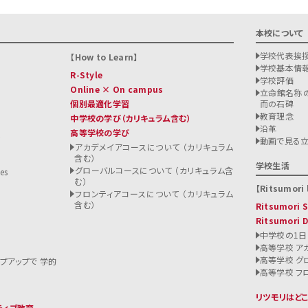
本校について
学校代表挨
How to Learn
学校基本情
R-Style
学校評価
Online × On campus
立命館名称の
個別最適化学習
而の石碑
教育理念
中学校の学び
（カリキュラム含む）
沿革
高等学校の学び
ト
動画で見る
アカデメイアコースについて （カリキュラム
含む）
る
学校生活
グローバルコースについて （カリキュラム含
es
む）
Ritsumori l
フロンティアコースについて （カリキュラム
含む）
Ritsumori
Ritsumori 
中学校の1日
高等学校 ア
高等学校 グ
ップアップで 学的
高等学校 フ
リツモリはど
ティブ教育