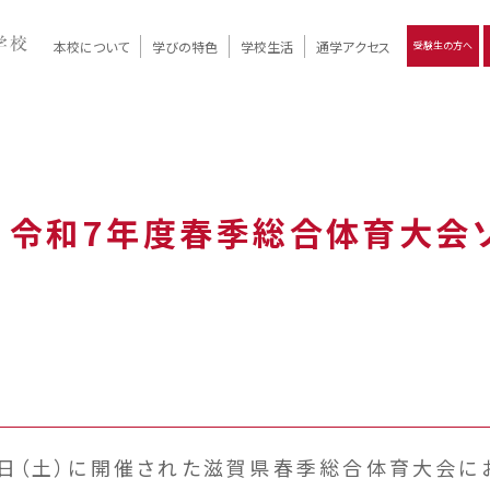
本校について
学びの特色
学校生活
通学アクセス
受験生の方へ
）
報
ツモリの
学校評価
Ritsumori Days
リツモリの
立命館名称の由来 / 立命館憲章 / 論語述而の石碑
キャンパスマップ
学校行事
Online ×
クラブ活動
教育理念
生徒会活動
R-Style
個別最適化
イエンス教育
デジタルクリエイティブ教育
On campus
部 令和7年度春季総合体育大
月7日（土）に開催された滋賀県春季総合体育大会に