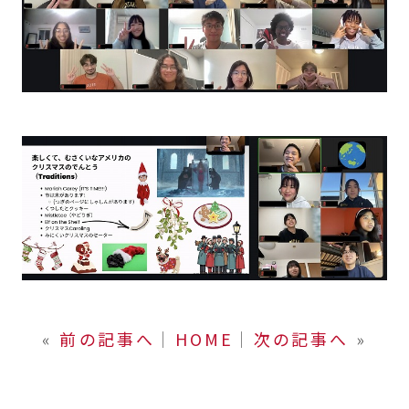
«
前の記事へ
│
HOME
│
次の記事へ
»