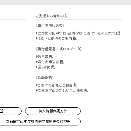
ご支援をお考えの方
寄付を申し込む
立命館守山中学校・高等学校 ご寄付申込のご案内
ふるさと納税のご案内
寄付趣意書一式PDFデータ
趣意書
寄付金申込書
長3封筒
活動報告
ご寄付の御礼とご報告
立命館守山の新しい生活様式
個人情報保護方針
立命館守山中学校高等学校則等の諸規程