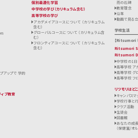
個別最適化学習
而の石碑
教育理念
中学校の学び
（カリキュラム含む）
沿革
高等学校の学び
ト
動画で見る
アカデメイアコースについて （カリキュラム
含む）
る
学校生活
グローバルコースについて （カリキュラム含
es
む）
Ritsumori l
フロンティアコースについて （カリキュラム
含む）
Ritsumori
Ritsumori 
中学校の1日
高等学校 ア
高等学校 グ
ップアップで 学的
高等学校 フ
リツモリはど
ティブ教育
キャンパスマ
学校行事と
クラブ活動
生徒会
図書館
あなたの成長
（保健室/オルバ