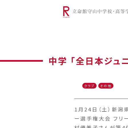
リツモリは
学校代表挨拶
Ritsumori Snap（制服紹介
学校基本情
リ
グローバルに学ぼう
超・探究
サ
中学 「全日本ジュ
クラブ
その他
1月24日（土）新潟
ー選手権大会 フリ
村優美子さんが第4