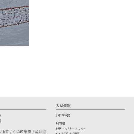
入試情報
拶
中学校
報
詳細
データリーフレット
由来 / 立命館憲章 / 論語述
入試過去問題