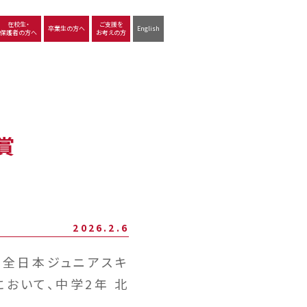
在校生・
ご支援を
卒業生の方へ
English
保護者の方へ
お考えの方
沿革
図書館
動画で見る立命館守山
生徒サポート
学習
中学校の学び
高等学校の学び
賞
2026.2.6
26全日本ジュニアスキ
おいて、中学2年 北