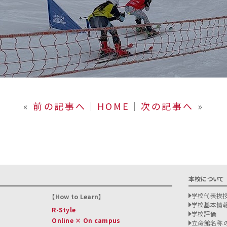
«
前の記事へ
│
HOME
│
次の記事へ
»
本校について
学校代表挨
How to Learn
学校基本情
R-Style
学校評価
Online × On campus
立命館名称の