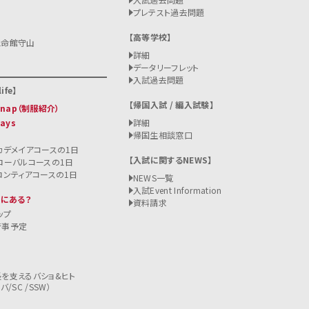
プレテスト過去問題
高等学校
立命館守山
詳細
データリーフレット
入試過去問題
ife
帰国入試 / 編入試験
 Snap（制服紹介）
Days
詳細
帰国生相談窓口
カデメイアコースの1日
入試に関するNEWS
ローバルコースの1日
ロンティアコースの1日
NEWS一覧
入試
Event Information
こにある？
資料請求
ップ
行事予定
を支えるバショ&ヒト
/SC /SSW）