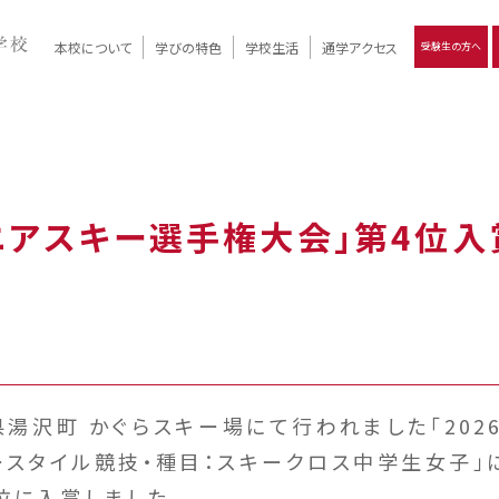
本校について
学びの特色
学校生活
通学アクセス
受験生の方へ
）
報
ツモリの
学校評価
Ritsumori Days
リツモリの
立命館名称の由来 / 立命館憲章 / 論語述而の石碑
キャンパスマップ
学校行事
Online ×
クラブ活動
教育理念
生徒会活動
R-Style
個別最適化
イエンス教育
デジタルクリエイティブ教育
On campus
ニアスキー選手権大会」第4位入
県湯沢町 かぐらスキー場にて行われました「20
ースタイル競技・種目：スキークロス中学生女子」に
位に入賞しました。