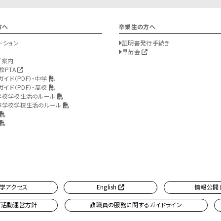
方へ
卒業生の方へ
ーション
証明書発行手続き
早苗会
ご案内
校PTA
ガイド（PDF）・中学
ガイド（PDF）・高校
学校学校生活のルール
等学校学校生活のルール
学アクセス
English
情報公開
ブ活動運営方針
教職員の服務に関するガイドライン