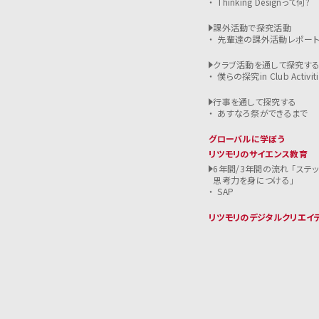
Thinking Designって何?
課外活動で探究活動
先輩達の課外活動レポー
クラブ活動を通して探究す
僕らの探究in Club Activiti
行事を通して探究する
あすなろ祭ができるまで
グローバルに学ぼう
リツモリのサイエンス教育
6年間/3年間の流れ 「ステ
思考力を身につける」
SAP
リツモリのデジタルクリエイ