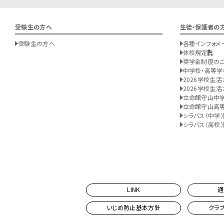
受験生の方へ
生徒・保護者の
受験生の方へ
各種インフォメ
休校規定
奨学金制度の
中学校・高等学
2026学校生活
2026学校生活
立命館守山中
立命館守山高
シラバス（中学）
シラバス（高校）
LINK
通
いじめ防止基本方針
クラ