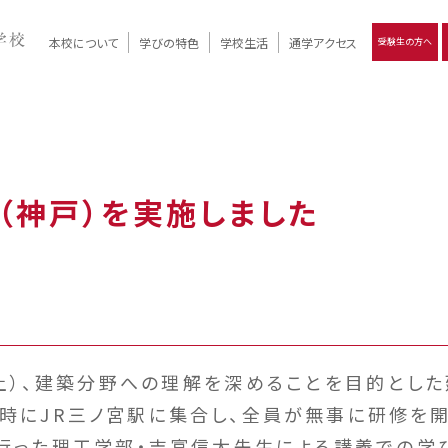
本校について
学びの特色
学校生活
通学アクセス
受験生の方へ
）
報
ツモリの
学校評価
Ritsumori Days
リツモリの
立命館名称の由来 / 立命館憲章 / 論語述而の石碑
キャンパスマップ
学校行事
Online ×
クラブ活動
教育理念
生徒会活動
R-Style
個別最適化
イエンス教育
デジタルクリエイティブ教育
On campus
（神戸）を実施しました
（土）、建築分野への理解を深めることを目的とし
9時にJR三ノ宮駅に集合し、全員が無事に研修を開
った理工学部・吉富信太先生による講義での学