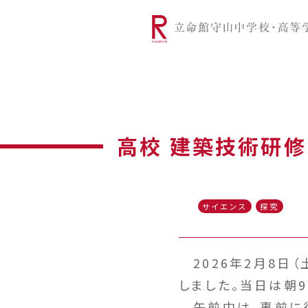
リツモリは
学校代表挨拶
Ritsumori Snap（制服紹介
学校基本情
リ
グローバルに学ぼう
超・探究
サ
高校 建築技術研修
サイエンス
探究
2026年2月8日
しました。当日は朝
午前中は、事前に行