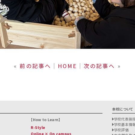
«
前の記事へ
│
HOME
│
次の記事へ
»
本校について
学校代表挨
How to Learn
学校基本情
R-Style
学校評価
Online × On campus