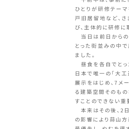
ひとりが研修テーマ
戸旧居留地など、さ
び、主体的に研修に
当日は前日からの降
とった街並みの中で
ました。
昼食を各自でとった
日本で唯一の「大工
展示をはじめ、7メ
る建築空間そのもの
すことのできない重
本来はその後、2日
の影響により蒜山方
最優先し、やむを得