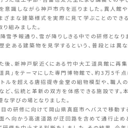
を意識しながら神戸市内を巡りました。異人館
まざまな建築様式を実際に見て学ぶことのでき
取り組みました。
雪予報通り、雪が降りしきる中での研修となり
歴史ある建築物を見学するという、普段とは異
後、新神戸駅近くにある竹中大工道具館に再集
道具」をテーマにした専門博物館で、約3万5千
ートルを超える唐招提寺金堂の組物模型や、職人
など、伝統と革新の双方を体感できる施設です。
要な学びの場となりました。
目の研修に向けて岡山県真庭市へバスで移動す
面へ向かう高速道路が迂回路を含めて通行止め
ず研修を中止する判断をしました。その結果、今