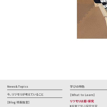
News&Topics
学びの特色
今、リツモリが
考えていること
What to Learn
リツモリは超・探究
Blog 校長独言
授業で学ぶ探究学習