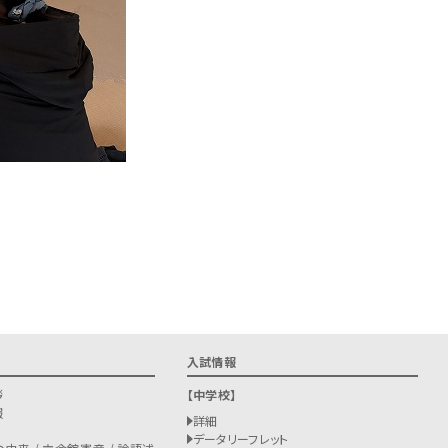
入試情報
拶
中学校
報
詳細
データリーフレット