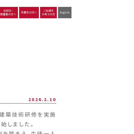
在校生・
ご支援を
卒業生の方へ
English
保護者の方へ
お考えの方
沿革
図書館
動画で見る立命館守山
生徒サポート
学習
中学校の学び
高等学校の学び
2026.2.10
た建築技術研修を実施
始しました。
びを踏まえ、生徒一人