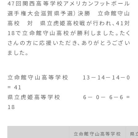
47回関西高等学校アメリカンフットボール
選手権大会滋賀県予選）決勝 立命館守山
高校 対 県立虎姫高校戦が行われ、41対
18で立命館守山高校が勝利しました。たく
さんの方に応援いただき、ありがとうござい
ました。
立命館守山高等学校 13－14－14－0
= 41
県立虎姫高等学校 6－ 0－ 6－6 =
18
立命館守山高等学校
県