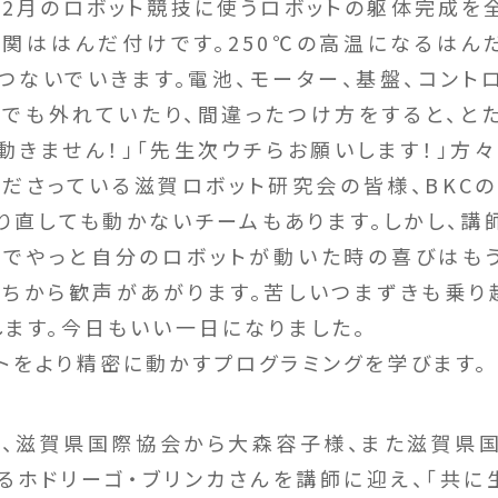
2月のロボット競技に使うロボットの躯体完成を
ははんだ付けです。250℃の高温になるはん
つないでいきます。電池、モーター、基盤、コント
でも外れていたり、間違ったつけ方をすると、と
生動きません！」「先生次ウチらお願いします！」方
くださっている滋賀ロボット研究会の皆様、BKC
作り直しても動かないチームもあります。しかし、講
でやっと自分のロボットが動いた時の喜びはも
ちこちから歓声があがります。苦しいつまずきも乗り
します。今日もいい一日になりました。
をより精密に動かすプログラミングを学びます。
、滋賀県国際協会から大森容子様、また滋賀県国
るホドリーゴ・ブリンカさんを講師に迎え、「共に