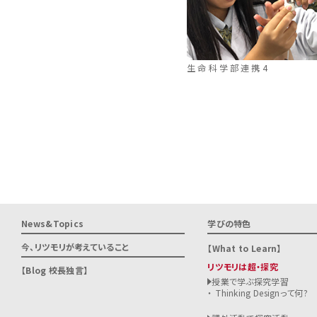
生命科学部連携4
News&Topics
学びの特色
今、リツモリが
考えていること
What to Learn
リツモリは超・探究
Blog 校長独言
授業で学ぶ探究学習
Thinking Designって何?