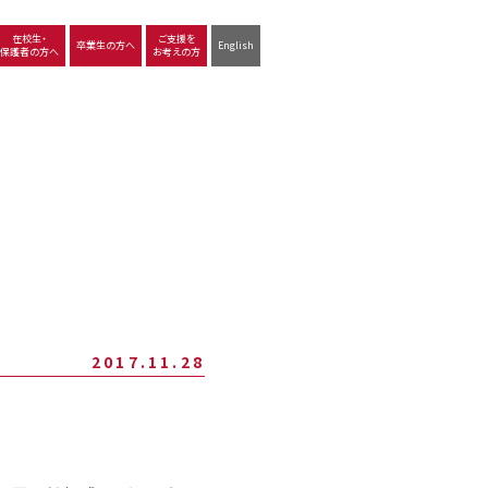
在校生・
ご支援を
卒業生の方へ
English
保護者の方へ
お考えの方
沿革
図書館
動画で見る立命館守山
生徒サポート
学習
中学校の学び
高等学校の学び
2017.11.28