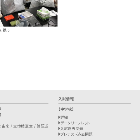
連携6
入試情報
拶
中学校
報
詳細
データリーフレット
由来 / 立命館憲章 / 論語述
入試過去問題
プレテスト過去問題