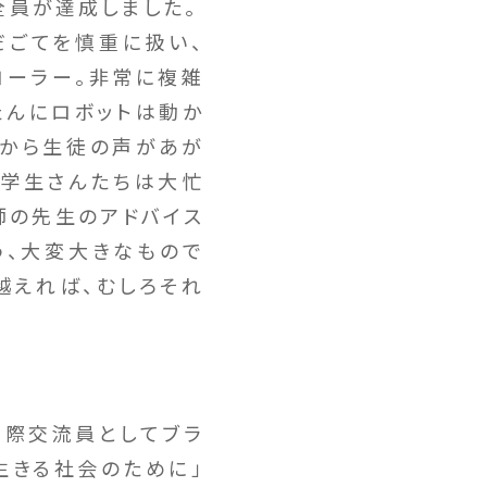
全員が達成しました。
だごてを慎重に扱い、
ローラー。非常に複雑
たんにロボットは動か
々から生徒の声があが
の学生さんたちは大忙
師の先生のアドバイス
う、大変大きなもので
越えれば、むしろそれ
際交流員としてブラ
生きる社会のために」