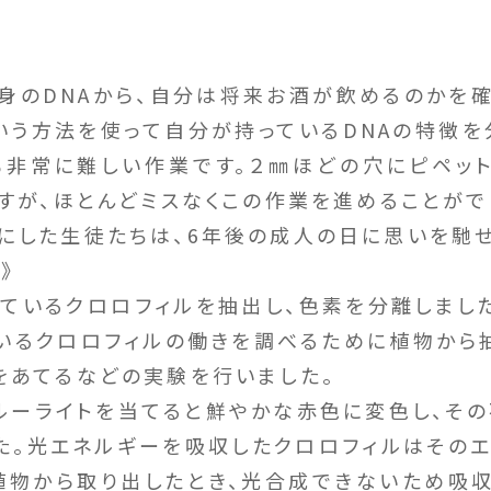
のDNAから、自分は将来お酒が飲めるのかを
いう方法を使って自分が持っているDNAの特徴を
非常に難しい作業です。２㎜ほどの穴にピペッ
ですが、ほとんどミスなくこの作業を進めることがで
した生徒たちは、6年後の成人の日に思いを馳せ
》
いるクロロフィルを抽出し、色素を分離しまし
いるクロロフィルの働きを調べるために植物から
をあてるなどの実験を行いました。
ーライトを当てると鮮やかな赤色に変色し、そ
た。光エネルギーを吸収したクロロフィルはその
植物から取り出したとき、光合成できないため吸