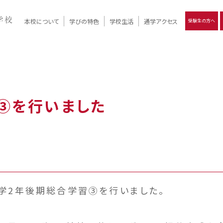
本校について
学びの特色
学校生活
通学アクセス
受験生の方へ
）
報
ツモリの
学校評価
Ritsumori Days
リツモリの
立命館名称の由来 / 立命館憲章 / 論語述而の石碑
キャンパスマップ
学校行事
Online ×
クラブ活動
教育理念
生徒会活動
R-Style
個別最適化
イエンス教育
デジタルクリエイティブ教育
On campus
③を行いました
中学2年後期総合学習③を行いました。