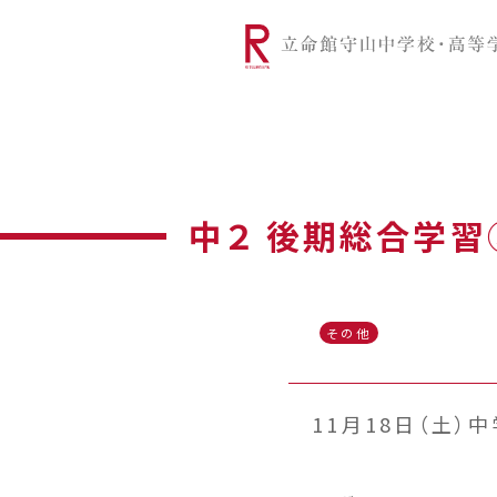
リツモリは
学校代表挨拶
Ritsumori Snap（制服紹介
学校基本情
リ
グローバルに学ぼう
超・探究
サ
中２ 後期総合学習
その他
11月18日（土）