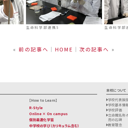
生命科学部連携5
生命科学部
«
前の記事へ
│
HOME
│
次の記事へ
»
本校について
学校代表挨
How to Learn
学校基本情
R-Style
学校評価
Online × On campus
立命館名称の
個別最適化学習
而の石碑
教育理念
中学校の学び
（カリキュラム含む）