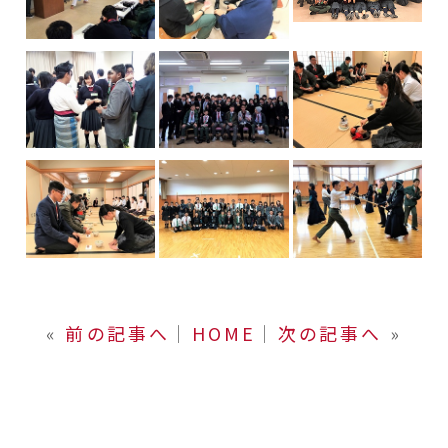
«
前の記事へ
│
HOME
│
次の記事へ
»