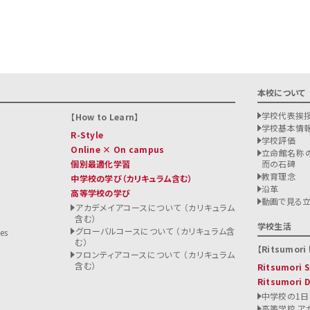
本校について
学校代表挨
How to Learn
学校基本情
R-Style
学校評価
Online × On campus
立命館名称の
個別最適化学習
而の石碑
教育理念
中学校の学び
（カリキュラム含む）
沿革
高等学校の学び
ト
動画で見る
アカデメイアコースについて （カリキュラム
含む）
る
学校生活
グローバルコースについて （カリキュラム含
es
む）
Ritsumori l
フロンティアコースについて （カリキュラム
含む）
Ritsumori
Ritsumori 
中学校の1日
高等学校 ア