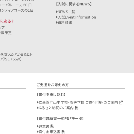
入試に関するNEWS
ローバルコースの1日
ロンティアコースの1日
NEWS一覧
入試
Event Information
こにある？
資料請求
ップ
行事予定
を支えるバショ&ヒト
/SC /SSW）
ご支援をお考えの方
寄付を申し込む
立命館守山中学校・高等学校 ご寄付申込のご案内
ふるさと納税のご案内
寄付趣意書一式PDFデータ
趣意書
寄付金申込書