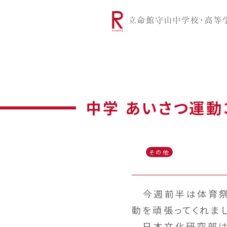
リツモリは
学校代表挨拶
Ritsumori Snap（制服紹介
学校基本情
リ
グローバルに学ぼう
超・探究
サ
中学 あいさつ運動
その他
今週前半は体育祭
動を頑張ってくれま
日本文化研究部は