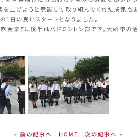
尾を上げようと意識して取り組んでくれた成果も
の1日の良いスタートとなりました。
奏楽部、後半はバドミントン部です。大所帯の
«
前の記事へ
│
HOME
│
次の記事へ
»