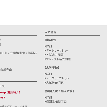
入試情報
拶
中学校
報
詳細
データリーフレット
由来 / 立命館憲章 / 論語述
入試過去問題
プレテスト過去問題
高等学校
立命館守山
詳細
データリーフレット
入試過去問題
ife
帰国入試 / 編入試験
 Snap（制服紹介）
Days
詳細
帰国生相談窓口
カデメイアコースの1日