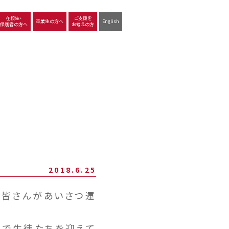
在校生・
ご支援を
卒業生の方へ
English
保護者の方へ
お考えの方
沿革
図書館
動画で見る立命館守山
生徒サポート
学習
中学校の学び
高等学校の学び
2018.6.25
皆さんがあいさつ運
で生徒たちを迎えて