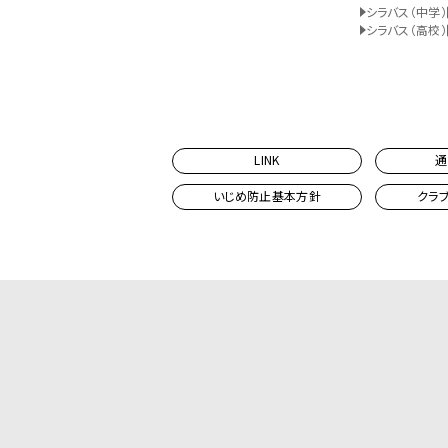
シラバス（中学）
シラバス（高校）
LINK
通
いじめ防止基本方針
クラ