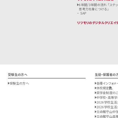
6年間/3年間の流れ 「ステ
思考力を身につける」
SAP
リツモリのデジタルクリエイ
受験生の方へ
生徒・保護者の
受験生の方へ
各種インフォメ
休校規定
奨学金制度の
中学校・高等学
2026学校生活
2026学校生活
立命館守山中
立命館守山高