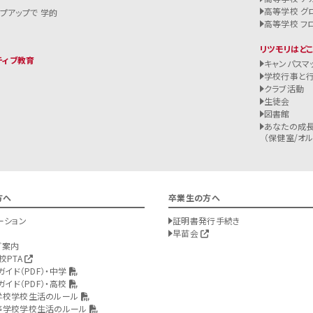
高等学校 グ
ップアップで 学的
高等学校 フ
リツモリはど
ティブ教育
キャンパスマ
学校行事と
クラブ活動
生徒会
図書館
あなたの成長
（保健室/オルバ
方へ
卒業生の方へ
ーション
証明書発行手続き
早苗会
ご案内
校PTA
ガイド（PDF）・中学
ガイド（PDF）・高校
学校学校生活のルール
等学校学校生活のルール