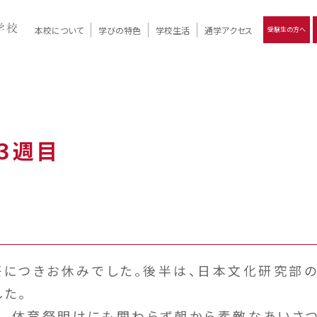
本校について
学びの特色
学校生活
通学アクセス
受験生の方へ
）
報
ツモリの
学校評価
Ritsumori Days
リツモリの
立命館名称の由来 / 立命館憲章 / 論語述而の石碑
キャンパスマップ
学校行事
Online ×
クラブ活動
教育理念
生徒会活動
R-Style
個別最適化
イエンス教育
デジタルクリエイティブ教育
On campus
３週目
につきお休みでした。後半は、日本文化研究部の
した。
、体育祭明けにも関わらず朝から素敵なあいさつ