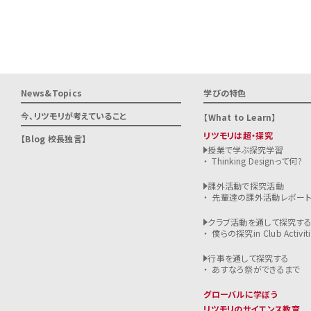
News&Topics
学びの特色
今、リツモリが
考えていること
What to Learn
リツモリは超・探究
Blog 校長独言
授業で学ぶ探究学習
Thinking Designって何?
課外活動で探究活動
先輩達の課外活動レポー
クラブ活動を通して探究す
僕らの探究in Club Activiti
行事を通して探究する
あすなろ祭ができるまで
グローバルに学ぼう
リツモリのサイエンス教育