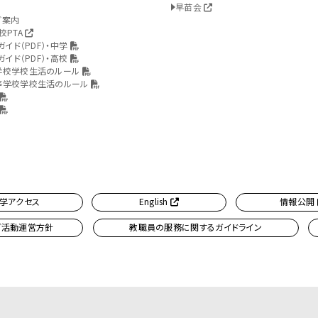
早苗会
ご案内
校PTA
ガイド（PDF）・中学
ガイド（PDF）・高校
学校学校生活のルール
等学校学校生活のルール
学アクセス
English
情報公開
ブ活動運営方針
教職員の服務に関するガイドライン