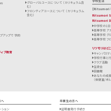
学校生活
グローバルコースについて （カリキュラム含
es
む）
Ritsumori l
フロンティアコースについて （カリキュラム
含む）
Ritsumori
Ritsumori 
中学校の1日
高等学校 ア
高等学校 グ
ップアップで 学的
高等学校 フ
リツモリはど
ティブ教育
キャンパスマ
学校行事と
クラブ活動
生徒会
図書館
あなたの成長
（保健室/オルバ
方へ
卒業生の方へ
ーション
証明書発行手続き