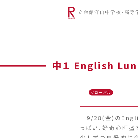
リツモリは
学校代表挨拶
Ritsumori Snap（制服紹介
学校基本情
リ
グローバルに学ぼう
超・探究
サ
中１ English 
グローバル
9/28(金)のEn
っぱい、好奇心旺盛
少しずつ自発的に会話す