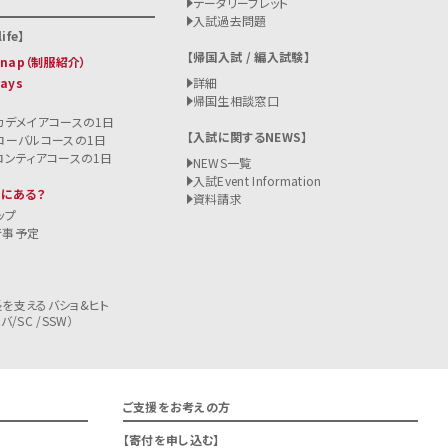
データリーフレット
入試過去問題
ife
帰国入試 / 編入試験
 Snap（制服紹介）
Days
詳細
帰国生相談窓口
カデメイアコースの1日
入試に関するNEWS
ローバルコースの1日
ロンティアコースの1日
NEWS一覧
入試
Event Information
こにある？
資料請求
ップ
行事予定
を支えるバショ&ヒト
/SC /SSW）
ご支援をお考えの方
寄付を申し込む