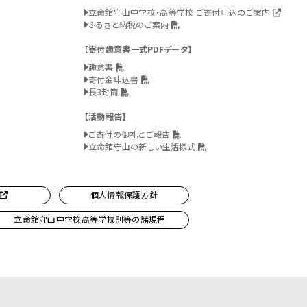
立命館守山中学校・高等学校 ご寄付申込のご案内
ふるさと納税のご案内
寄付趣意書一式PDFデータ
趣意書
寄付金申込書
長3封筒
活動報告
ご寄付の御礼とご報告
立命館守山の新しい生活様式
個人情報保護方針
立命館守山中学校高等学校則等の諸規程