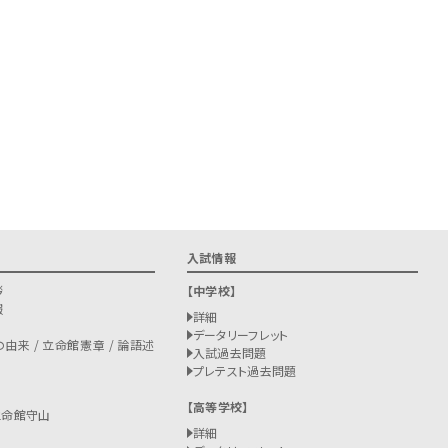
入試情報
拶
中学校
報
詳細
データリーフレット
由来 / 立命館憲章 / 論語述
入試過去問題
プレテスト過去問題
高等学校
立命館守山
詳細