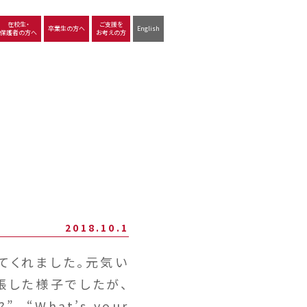
在校生・
ご支援を
卒業生の方へ
English
保護者の方へ
お考えの方
沿革
図書館
動画で見る立命館守山
生徒サポート
学習
中学校の学び
高等学校の学び
2018.10.1
してくれました。元気い
張した様子でしたが、
“What’s your