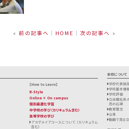
«
前の記事へ
│
HOME
│
次の記事へ
»
本校について
学校代表挨
How to Learn
学校基本情
R-Style
学校評価
Online × On campus
立命館名称の
個別最適化学習
而の石碑
教育理念
中学校の学び
（カリキュラム含む）
沿革
高等学校の学び
ト
動画で見る
アカデメイアコースについて （カリキュラム
含む）
る