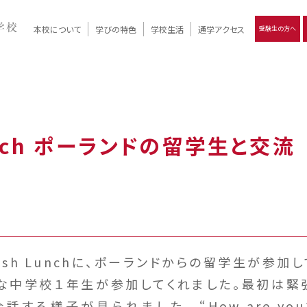
本校について
学びの特色
学校生活
通学アクセス
受験生の方へ
）
報
ツモリの
学校評価
Ritsumori Days
リツモリの
立命館名称の由来 / 立命館憲章 / 論語述而の石碑
キャンパスマップ
学校行事
Online ×
クラブ活動
教育理念
生徒会活動
R-Style
個別最適化
イエンス教育
デジタルクリエイティブ教育
On campus
Lunch ポーランドの留学生と交流
glish Lunchに、ポーランドからの留学生が参加
な中学校１年生が参加してくれました。最初は緊
る様子が見られました。 “How are you?” 