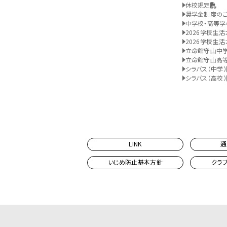
休校規定
奨学金制度の
中学校・高等学
2026学校生活
2026学校生活
立命館守山中
立命館守山高
シラバス（中学）
シラバス（高校）
LINK
通
いじめ防止基本方針
クラ