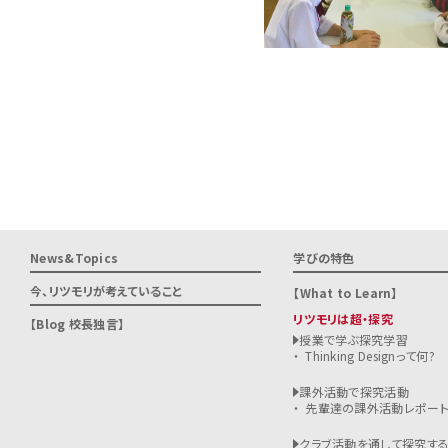
News&Topics
学びの特色
今、リツモリが
考えていること
What to Learn
リツモリは超・探究
Blog 校長独言
授業で学ぶ探究学習
Thinking Designって何?
課外活動で探究活動
先輩達の課外活動レポー
クラブ活動を通して探究す