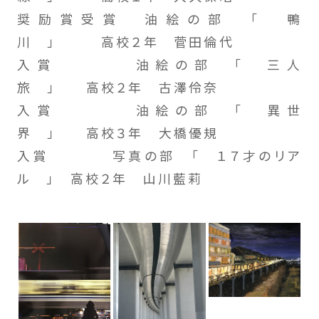
奨励賞受賞 油絵の部 「 鴨
川 」 高校２年 菅田倫代
入賞 油絵の部 「 三人
旅 」 高校２年 古澤伶奈
入賞 油絵の部 「 異世
界 」 高校３年 大橋優規
入賞 写真の部 「 １７才のリア
ル 」 高校２年 山川藍莉