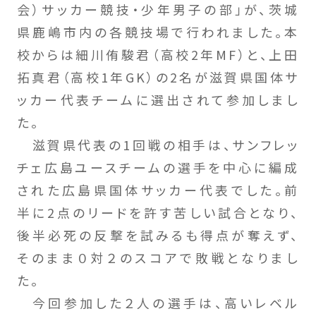
会）サッカー競技・少年男子の部」が、茨城
県鹿嶋市内の各競技場で行われました。本
校からは細川侑駿君（高校2年MF）と、上田
拓真君（高校1年GK）の2名が滋賀県国体サ
ッカー代表チームに選出されて参加しまし
た。
滋賀県代表の1回戦の相手は、サンフレッ
チェ広島ユースチームの選手を中心に編成
された広島県国体サッカー代表でした。前
半に2点のリードを許す苦しい試合となり、
後半必死の反撃を試みるも得点が奪えず、
そのまま０対２のスコアで敗戦となりまし
た。
今回参加した２人の選手は、高いレベル