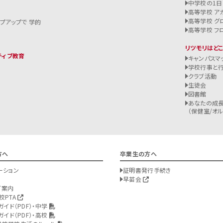
中学校の1日
高等学校 ア
高等学校 グ
ップアップで 学的
高等学校 フ
リツモリはど
ティブ教育
キャンパスマ
学校行事と
クラブ活動
生徒会
図書館
あなたの成長
（保健室/オルバ
方へ
卒業生の方へ
ーション
証明書発行手続き
早苗会
ご案内
校PTA
ガイド（PDF）・中学
ガイド（PDF）・高校