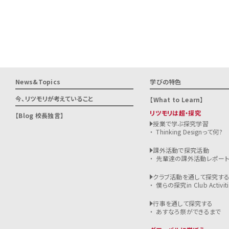
News&Topics
学びの特色
今、リツモリが
考えていること
What to Learn
リツモリは超・探究
Blog 校長独言
授業で学ぶ探究学習
Thinking Designって何?
課外活動で探究活動
先輩達の課外活動レポー
クラブ活動を通して探究す
僕らの探究in Club Activiti
行事を通して探究する
あすなろ祭ができるまで