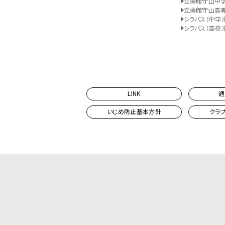
立命館守山中
立命館守山高
シラバス（中学）
シラバス（高校）
LINK
通
いじめ防止基本方針
クラ