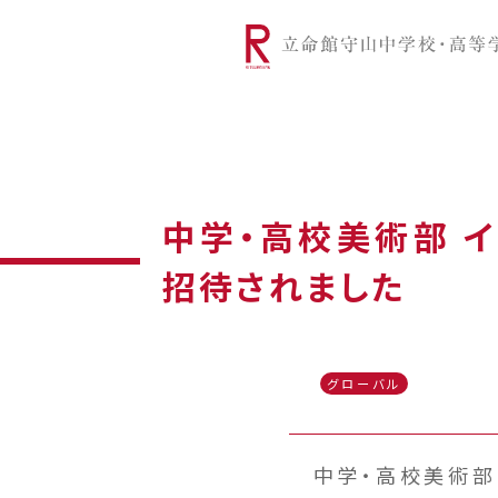
リツモリは
学校代表挨拶
Ritsumori Snap（制服紹介
学校基本情
リ
グローバルに学ぼう
超・探究
サ
中学・高校美術部 インド
招待されました
グローバル
中学・高校美術部は今年