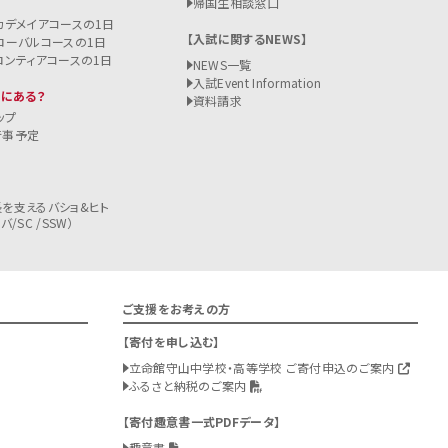
帰国生相談窓口
カデメイアコースの1日
入試に関するNEWS
ローバルコースの1日
ロンティアコースの1日
NEWS一覧
入試
Event Information
こにある？
資料請求
ップ
行事予定
を支えるバショ&ヒト
/SC /SSW）
ご支援をお考えの方
寄付を申し込む
立命館守山中学校・高等学校 ご寄付申込のご案内
ふるさと納税のご案内
寄付趣意書一式PDFデータ
趣意書