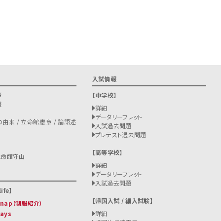
入試情報
拶
中学校
報
詳細
データリーフレット
由来 / 立命館憲章 / 論語述
入試過去問題
プレテスト過去問題
高等学校
立命館守山
詳細
データリーフレット
入試過去問題
ife
帰国入試 / 編入試験
 Snap（制服紹介）
Days
詳細