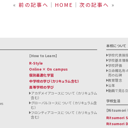
«
前の記事へ
│
HOME
│
次の記事へ
»
本校について
学校代表挨
How to Learn
学校基本情
R-Style
学校評価
Online × On campus
立命館名称の
個別最適化学習
而の石碑
教育理念
中学校の学び
（カリキュラム含む）
沿革
高等学校の学び
ト
動画で見る
アカデメイアコースについて （カリキュラム
含む）
る
学校生活
グローバルコースについて （カリキュラム含
es
む）
Ritsumori l
フロンティアコースについて （カリキュラム
含む）
Ritsumori
Ritsumori 