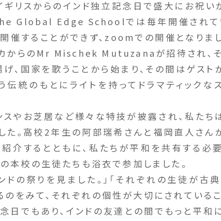
7年イギリスからのインド独立記念日で盛大にお祝い
e Global Edge Schoolでは毎年開催
開催することができず、zoomでの開催となりま
からのMr Mischek Mutuzanaが招待され
揚げ、国家を歌うことから始まり、その間はゲスト
う伝統のもとにライトを持ってドラマティックな
スやお芝居など様々な特技が披露され、私たち
した。高校2年生の阿部瑞希さんと福岡直人さん
紹介するとともに、私たちが平和を共有する必
かの本校の生徒たちも浴衣で参加しました。
ドの祭りを見ました。」「それぞれの生徒が古
るのをみて、それぞれの個性が大切にされているこ
念日でもあり、インドの友達との間でもっと平和