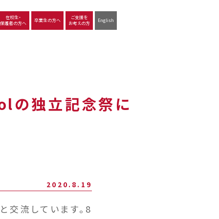
在校生・
ご支援を
卒業生の方へ
English
保護者の方へ
お考えの方
沿革
図書館
動画で見る立命館守山
生徒サポート
学習
中学校の学び
高等学校の学び
hoolの独立記念祭に
2020.8.19
olと交流しています。8