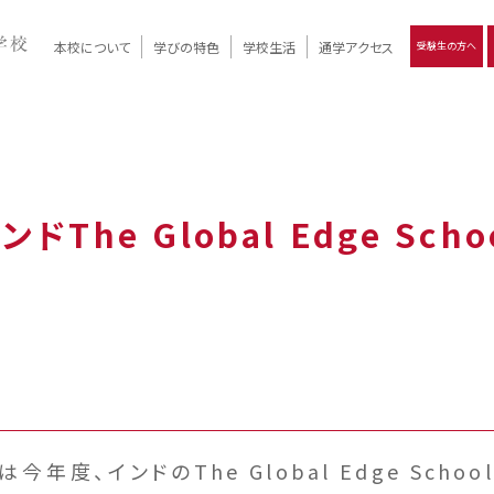
本校について
学びの特色
学校生活
通学アクセス
受験生の方へ
）
報
ツモリの
学校評価
Ritsumori Days
リツモリの
立命館名称の由来 / 立命館憲章 / 論語述而の石碑
キャンパスマップ
学校行事
Online ×
クラブ活動
教育理念
生徒会活動
R-Style
個別最適化
イエンス教育
デジタルクリエイティブ教育
On campus
The Global Edge Sc
度、インドのThe Global Edge Scho