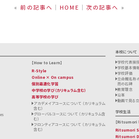
«
前の記事へ
│
HOME
│
次の記事へ
»
本校について
学校代表挨
How to Learn
学校基本情
R-Style
学校評価
Online × On campus
立命館名称の
個別最適化学習
而の石碑
教育理念
中学校の学び
（カリキュラム含む）
沿革
高等学校の学び
ト
動画で見る
アカデメイアコースについて （カリキュラム
含む）
る
学校生活
グローバルコースについて （カリキュラム含
es
む）
Ritsumori l
フロンティアコースについて （カリキュラム
含む）
Ritsumori
Ritsumori 