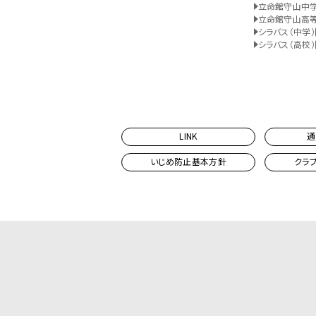
立命館守山中
立命館守山高
シラバス（中学）
シラバス（高校）
LINK
通
いじめ防止基本方針
クラ