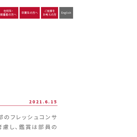
在校生・
ご支援を
卒業生の方へ
English
保護者の方へ
お考えの方
沿革
図書館
動画で見る立命館守山
生徒サポート
学習
中学校の学び
高等学校の学び
2021.6.15
楽部のフレッシュコンサ
考慮し、鑑賞は部員の