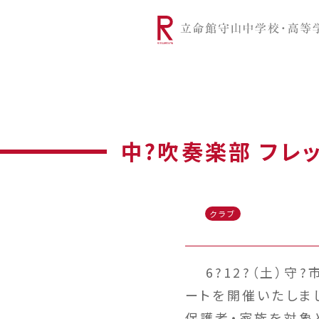
リツモリは
学校代表挨拶
Ritsumori Snap（制服紹介
学校基本情
リ
グローバルに学ぼう
超・探究
サ
中?吹奏楽部 フレ
クラブ
6?12?（土）守?
ートを開催いたしま
保護者・家族を対象