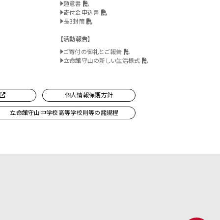
趣意書
寄付金申込書
長3封筒
活動報告
ご寄付の御礼とご報告
立命館守山の新しい生活様式
個人情報保護方針
立命館守山中学校高等学校則等の諸規程