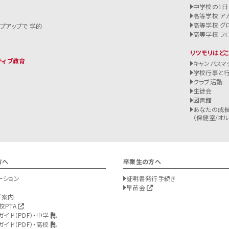
中学校の1日
高等学校 ア
高等学校 グ
ップアップで 学的
高等学校 フ
リツモリはど
ティブ教育
キャンパスマ
学校行事と
クラブ活動
生徒会
図書館
あなたの成長
（保健室/オルバ
方へ
卒業生の方へ
ーション
証明書発行手続き
早苗会
ご案内
校PTA
ガイド（PDF）・中学
ガイド（PDF）・高校