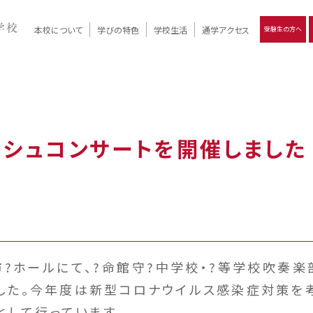
本校について
学びの特色
学校生活
通学アクセス
受験生の方へ
）
報
ツモリの
学校評価
Ritsumori Days
リツモリの
立命館名称の由来 / 立命館憲章 / 論語述而の石碑
キャンパスマップ
学校行事
Online ×
クラブ活動
教育理念
生徒会活動
R-Style
個別最適化
イエンス教育
デジタルクリエイティブ教育
On campus
ッシュコンサートを開催しました
市?ホールにて、?命館守?中学校・?等学校吹奏
した。今年度は新型コロナウイルス感染症対策を
として行っています。