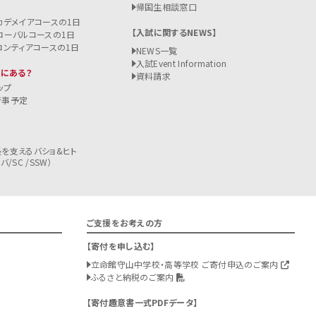
帰国生相談窓口
カデメイアコースの1日
入試に関するNEWS
ローバルコースの1日
ロンティアコースの1日
NEWS一覧
入試
Event Information
こにある？
資料請求
ップ
行事予定
を支えるバショ&ヒト
/SC /SSW）
ご支援をお考えの方
寄付を申し込む
立命館守山中学校・高等学校 ご寄付申込のご案内
ふるさと納税のご案内
寄付趣意書一式PDFデータ