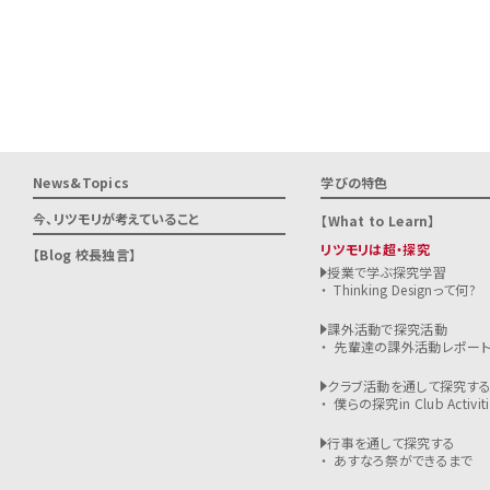
News&Topics
学びの特色
今、リツモリが
考えていること
What to Learn
リツモリは超・探究
Blog 校長独言
授業で学ぶ探究学習
Thinking Designって何?
課外活動で探究活動
先輩達の課外活動レポー
クラブ活動を通して探究す
僕らの探究in Club Activiti
行事を通して探究する
あすなろ祭ができるまで