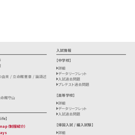
入試情報
拶
中学校
報
詳細
データリーフレット
由来 / 立命館憲章 / 論語述
入試過去問題
プレテスト過去問題
高等学校
立命館守山
詳細
データリーフレット
入試過去問題
ife
帰国入試 / 編入試験
 Snap（制服紹介）
Days
詳細