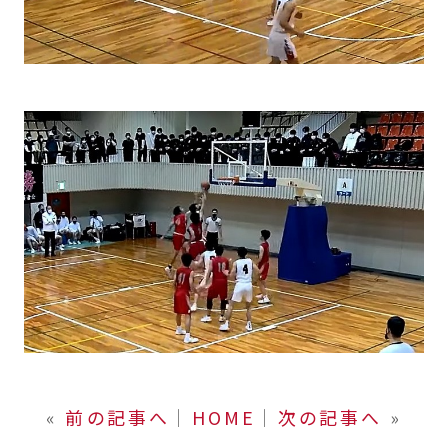
«
前の記事へ
│
HOME
│
次の記事へ
»