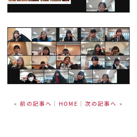
«
前の記事へ
│
HOME
│
次の記事へ
»