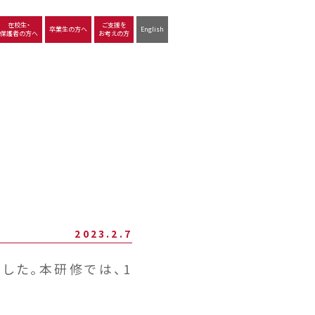
在校生・
ご支援を
卒業生の方へ
English
保護者の方へ
お考えの方
沿革
図書館
動画で見る立命館守山
生徒サポート
学習
中学校の学び
高等学校の学び
2023.2.7
ました。本研修では、1