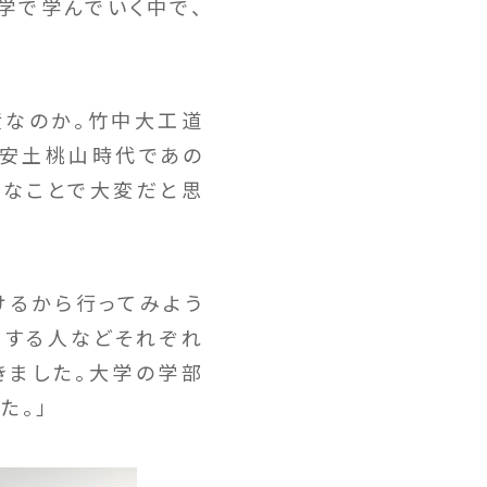
学で学んでいく中で、
産なのか。竹中大工道
。安土桃山時代であの
大なことで大変だと思
けるから行ってみよう
工する人などそれぞれ
きました。大学の学部
た。」