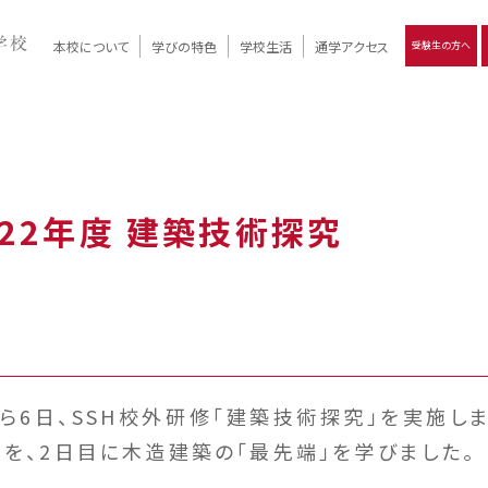
本校について
学びの特色
学校生活
通学アクセス
受験生の方へ
）
報
ツモリの
学校評価
Ritsumori Days
リツモリの
立命館名称の由来 / 立命館憲章 / 論語述而の石碑
キャンパスマップ
学校行事
Online ×
クラブ活動
教育理念
生徒会活動
R-Style
個別最適化
イエンス教育
デジタルクリエイティブ教育
On campus
022年度 建築技術探究
ら6日、SSH校外研修「建築技術探究」を実施し
」を、2日目に木造建築の「最先端」を学びました。