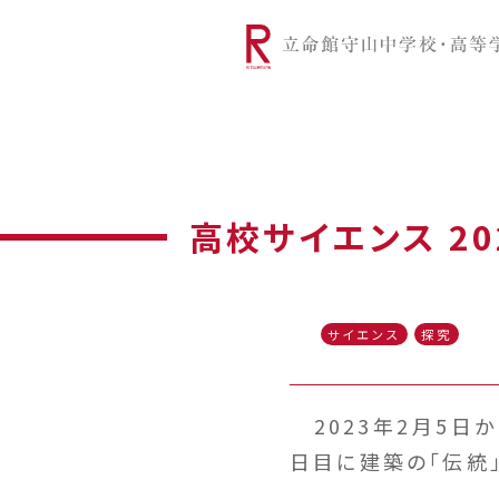
リツモリは
学校代表挨拶
Ritsumori Snap（制服紹介
学校基本情
リ
グローバルに学ぼう
超・探究
サ
高校サイエンス 2
サイエンス
探究
2023年2月5日か
日目に建築の「伝統