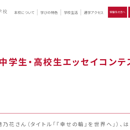
本校について
学びの特色
学校生活
通学アクセス
受験生の方へ
）
報
ツモリの
学校評価
Ritsumori Days
リツモリの
立命館名称の由来 / 立命館憲章 / 論語述而の石碑
キャンパスマップ
学校行事
Online ×
クラブ活動
教育理念
生徒会活動
R-Style
個別最適化
イエンス教育
デジタルクリエイティブ教育
On campus
力中学生・高校生エッセイコンテ
乃花さん（タイトル「『幸せの輪』を世界へ」）、は