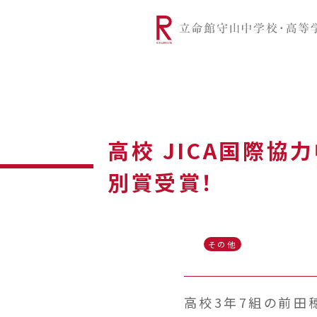
リツモリは
学校代表挨拶
Ritsumori Snap（制服紹介
学校基本情
リ
グローバルに学ぼう
超・探究
サ
高校 JICA国際協
別賞受賞！
その他
高校3年7組の前田穂