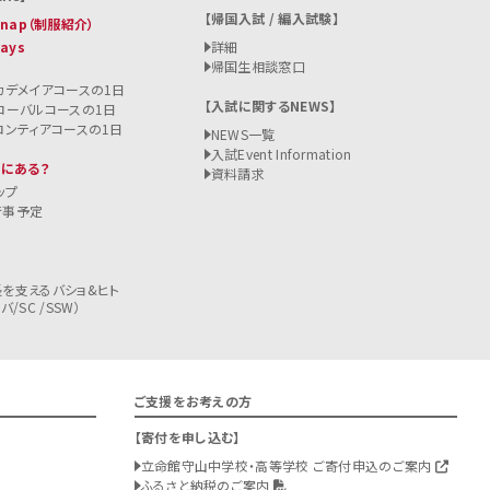
帰国入試 / 編入試験
 Snap（制服紹介）
Days
詳細
帰国生相談窓口
カデメイアコースの1日
入試に関するNEWS
ローバルコースの1日
ロンティアコースの1日
NEWS一覧
入試
Event Information
こにある？
資料請求
ップ
行事予定
を支えるバショ&ヒト
/SC /SSW）
ご支援をお考えの方
寄付を申し込む
立命館守山中学校・高等学校 ご寄付申込のご案内
ふるさと納税のご案内