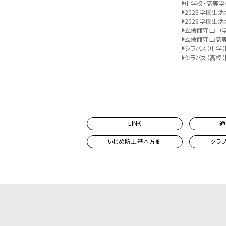
中学校・高等学
2026学校生活
2026学校生活
立命館守山中
立命館守山高
シラバス（中学）
シラバス（高校）
LINK
通
いじめ防止基本方針
クラ