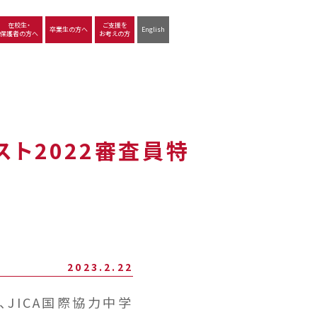
在校生・
ご支援を
卒業生の方へ
English
保護者の方へ
お考えの方
沿革
図書館
動画で見る立命館守山
生徒サポート
学習
中学校の学び
高等学校の学び
スト2022審査員特
2023.2.22
、JICA国際協力中学