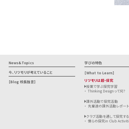
News&Topics
学びの特色
今、リツモリが
考えていること
What to Learn
リツモリは超・探究
Blog 校長独言
授業で学ぶ探究学習
Thinking Designって何?
課外活動で探究活動
先輩達の課外活動レポー
クラブ活動を通して探究す
僕らの探究in Club Activiti