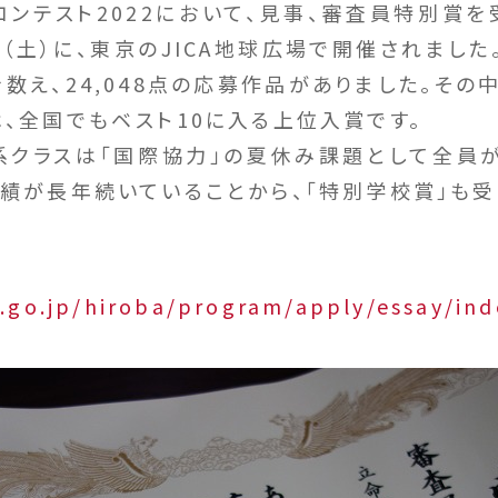
コンテスト2022において、見事、審査員特別賞を
（土）に、東京のJICA地球広場で開催されまし
数え、24,048点の応募作品がありました。そ
は、全国でもベスト10に入る上位入賞です。
系クラスは「国際協力」の夏休み課題として全員
功績が長年続いていることから、「特別学校賞」も受
↓
a.go.jp/hiroba/program/apply/essay/ind