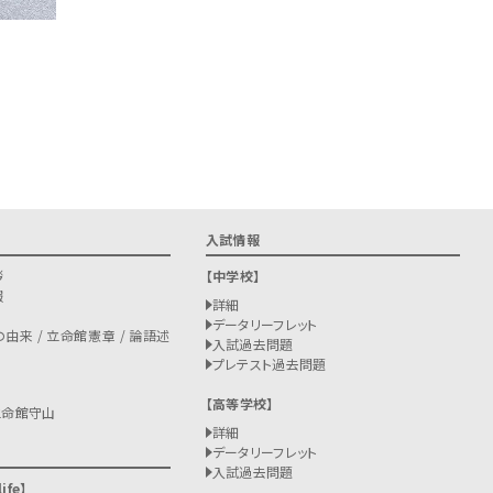
入試情報
拶
中学校
報
詳細
データリーフレット
由来 / 立命館憲章 / 論語述
入試過去問題
プレテスト過去問題
高等学校
立命館守山
詳細
データリーフレット
入試過去問題
ife