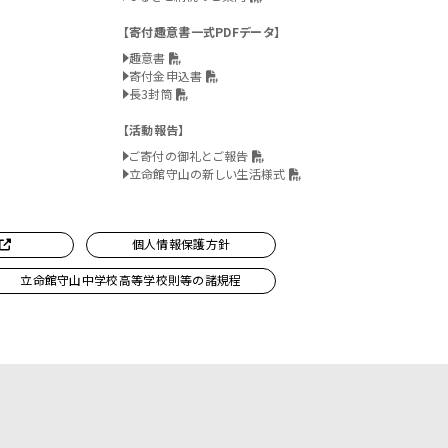
寄付趣意書一式PDFデータ
趣意書
寄付金申込書
長3封筒
活動報告
ご寄付の御礼とご報告
立命館守山の新しい生活様式
個人情報保護方針
立命館守山中学校高等学校則等の諸規程