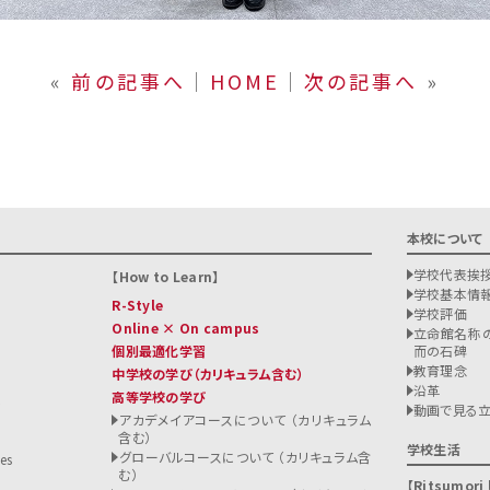
«
前の記事へ
│
HOME
│
次の記事へ
»
本校について
学校代表挨
How to Learn
学校基本情
R-Style
学校評価
Online × On campus
立命館名称の
個別最適化学習
而の石碑
教育理念
中学校の学び
（カリキュラム含む）
沿革
高等学校の学び
ト
動画で見る
アカデメイアコースについて （カリキュラム
含む）
る
学校生活
グローバルコースについて （カリキュラム含
es
む）
Ritsumori l