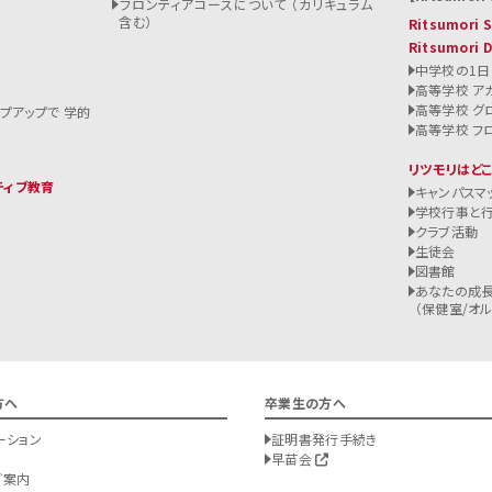
フロンティアコースについて （カリキュラム
含む）
Ritsumori
Ritsumori 
中学校の1日
高等学校 ア
高等学校 グ
ップアップで 学的
高等学校 フ
リツモリはど
ティブ教育
キャンパスマ
学校行事と
クラブ活動
生徒会
図書館
あなたの成長
（保健室/オルバ
方へ
卒業生の方へ
ーション
証明書発行手続き
早苗会
ご案内