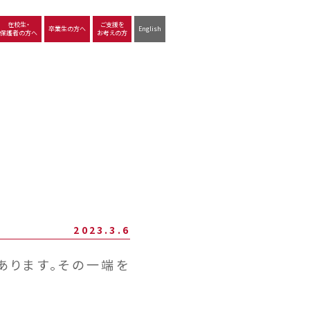
在校生・
ご支援を
卒業生の方へ
English
保護者の方へ
お考えの方
沿革
図書館
動画で見る立命館守山
生徒サポート
学習
中学校の学び
高等学校の学び
2023.3.6
あります。その一端を