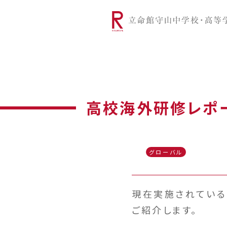
リツモリは
学校代表挨拶
Ritsumori Snap（制服紹介
学校基本情
リ
グローバルに学ぼう
超・探究
サ
高校海外研修レポー
グローバル
現在実施されている
ご紹介します。