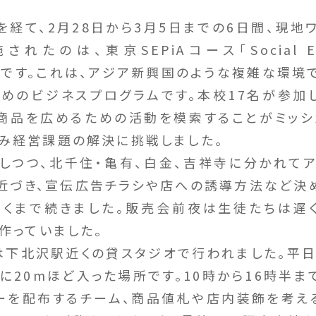
経て、2月28日から3月5日までの6日間、現地
たのは、東京SEPiAコース「Social Entre
 Asia」です。これは、アジア新興国のような複雑な環
めのビジネスプログラムです。本校17名が参加
商品を広めるための活動を模索することがミッシ
み経営課題の解決に挑戦しました。
つつ、北千住・亀有、白金、吉祥寺に分かれて
近づき、宣伝広告チラシや店への誘導方法など決
くまで続きました。販売会前夜は生徒たちは遅
作っていました。
下北沢駅近くの貸スタジオで行われました。平
に20mほど入った場所です。10時から16時半ま
ーを配布するチーム、商品値札や店内装飾を考え