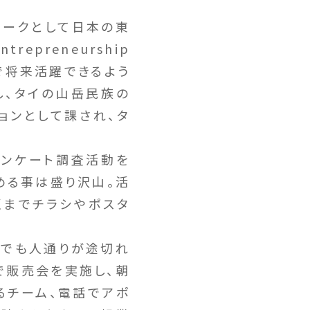
ワークとして日本の東
preneurship
境で将来活躍できるよう
し、タイの山岳民族の
ョンとして課され、タ
アンケート調査活動を
める事は盛り沢山。活
くまでチラシやポスタ
日でも人通りが途切れ
で販売会を実施し、朝
るチーム、電話でアポ