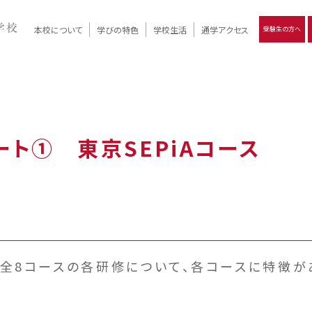
本校について
学びの特色
学校生活
通学アクセス
受験生の方へ
）
報
ツモリの
学校評価
Ritsumori Days
リツモリの
立命館名称の由来 / 立命館憲章 / 論語述而の石碑
キャンパスマップ
学校行事
Online ×
クラブ活動
教育理念
生徒会活動
R-Style
個別最適化
イエンス教育
デジタルクリエイティブ教育
On campus
ト① 東京SEPiAコース
全8コースの各研修について、各コースに特徴が