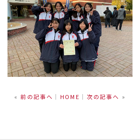
«
前の記事へ
│
HOME
│
次の記事へ
»