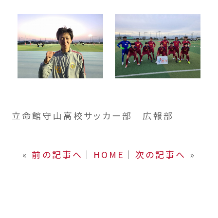
立命館守山高校サッカー部 広報部
«
前の記事へ
│
HOME
│
次の記事へ
»