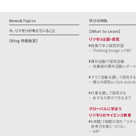
News&Topics
学びの特色
今、リツモリが
考えていること
What to Learn
リツモリは超・探究
Blog 校長独言
授業で学ぶ探究学習
Thinking Designって何?
課外活動で探究活動
先輩達の課外活動レポー
クラブ活動を通して探究す
僕らの探究in Club Activiti
行事を通して探究する
あすなろ祭ができるまで
グローバルに学ぼう
リツモリのサイエンス教育
6年間/3年間の流れ 「ステ
思考力を身につける」
SAP