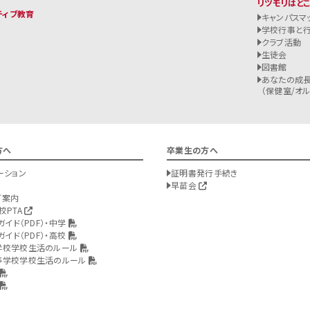
リツモリはど
ティブ教育
キャンパスマ
学校行事と
クラブ活動
生徒会
図書館
あなたの成長
（保健室/オルバ
方へ
卒業生の方へ
ーション
証明書発行手続き
早苗会
ご案内
校PTA
ガイド（PDF）・中学
ガイド（PDF）・高校
学校学校生活のルール
等学校学校生活のルール