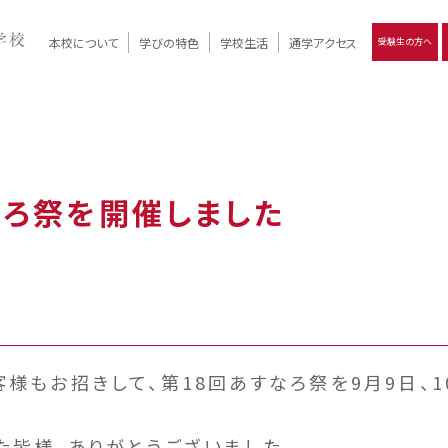
本校について
学びの特色
学校生活
通学アクセス
受験生の方へ
）
報
ツモリの
学校評価
Ritsumori Days
リツモリの
立命館名称の由来 / 立命館憲章 / 論語述而の石碑
キャンパスマップ
学校行事
Online ×
クラブ活動
教育理念
生徒会活動
R-Style
個別最適化
イエンス教育
デジタルクリエイティブ教育
On campus
なろ祭を開催しました
様もお招きして、第18回あすなろ祭を9月9日、
た皆様、ありがとうございました。