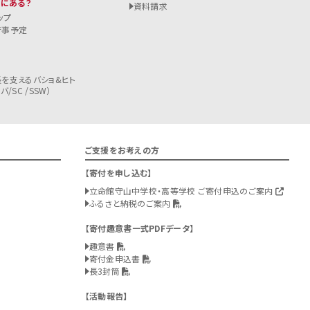
こにある？
資料請求
ップ
行事予定
を支えるバショ&ヒト
/SC /SSW）
ご支援をお考えの方
寄付を申し込む
立命館守山中学校・高等学校 ご寄付申込のご案内
ふるさと納税のご案内
寄付趣意書一式PDFデータ
趣意書
寄付金申込書
長3封筒
活動報告