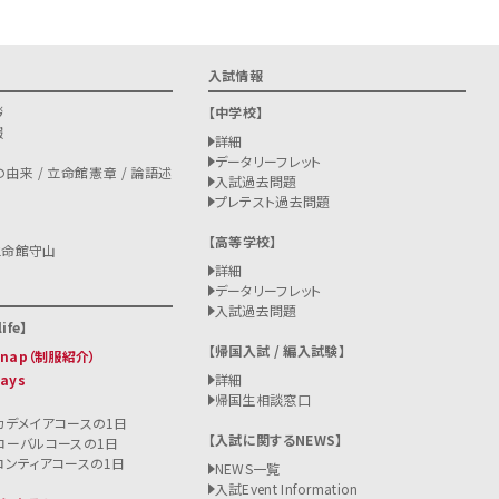
入試情報
拶
中学校
報
詳細
データリーフレット
由来 / 立命館憲章 / 論語述
入試過去問題
プレテスト過去問題
高等学校
立命館守山
詳細
データリーフレット
入試過去問題
ife
帰国入試 / 編入試験
 Snap（制服紹介）
Days
詳細
帰国生相談窓口
カデメイアコースの1日
入試に関するNEWS
ローバルコースの1日
ロンティアコースの1日
NEWS一覧
入試
Event Information