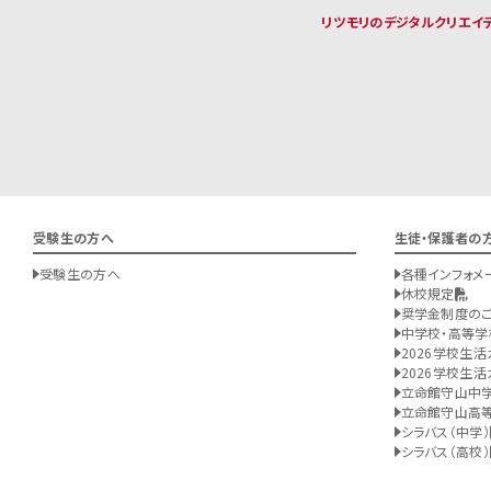
リツモリのデジタルクリエイ
受験生の方へ
生徒・保護者の
受験生の方へ
各種インフォメ
休校規定
奨学金制度の
中学校・高等学
2026学校生活
2026学校生活
立命館守山中
立命館守山高
シラバス（中学）
シラバス（高校）