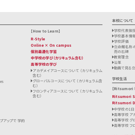
本校について
学校代表挨
How to Learn
学校基本情
R-Style
学校評価
Online × On campus
立命館名称の
個別最適化学習
而の石碑
教育理念
中学校の学び
（カリキュラム含む）
沿革
高等学校の学び
ト
動画で見る
アカデメイアコースについて （カリキュラム
含む）
る
学校生活
グローバルコースについて （カリキュラム含
es
む）
Ritsumori l
フロンティアコースについて （カリキュラム
含む）
Ritsumori
Ritsumori 
中学校の1日
高等学校 ア
高等学校 グ
ップアップで 学的
高等学校 フ