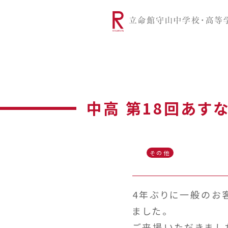
リツモリは
学校代表挨拶
Ritsumori Snap（制服紹介
学校基本情
リ
グローバルに学ぼう
超・探究
サ
中高 第18回あす
その他
4年ぶりに一般のお客
ました。
ご来場いただきまし