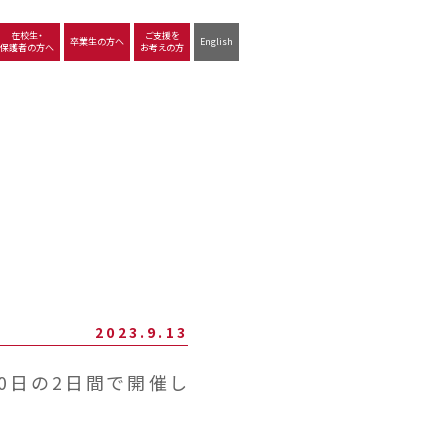
在校生・
ご支援を
卒業生の方へ
English
保護者の方へ
お考えの方
沿革
図書館
動画で見る立命館守山
生徒サポート
学習
中学校の学び
高等学校の学び
2023.9.13
10日の2日間で開催し