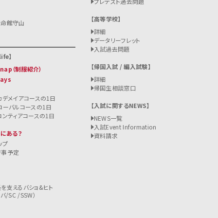
プレテスト過去問題
高等学校
立命館守山
詳細
データリーフレット
入試過去問題
ife
帰国入試 / 編入試験
 Snap（制服紹介）
Days
詳細
帰国生相談窓口
カデメイアコースの1日
入試に関するNEWS
ローバルコースの1日
ロンティアコースの1日
NEWS一覧
入試
Event Information
こにある？
資料請求
ップ
行事予定
を支えるバショ&ヒト
/SC /SSW）