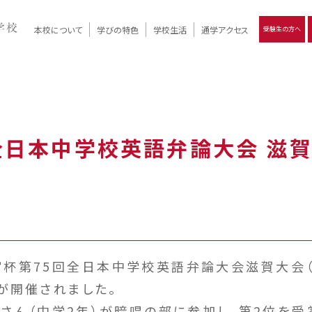
本校について
学びの特色
学校生活
通学アクセス
受験生の方へ
）
報
ツモリの
学校評価
Ritsumori Days
リツモリの
立命館名称の由来 / 立命館憲章 / 論語述而の石碑
キャンパスマップ
学校行事
Online ×
クラブ活動
教育理念
生徒会活動
R-Style
個別最適化
イエンス教育
デジタルクリエイティブ教育
On campus
全日本中学校英語弁論大会 滋
円宮杯第75回全日本中学校英語弁論大会滋賀大会
が開催されました。
さん（中学2年）が暗唱の部に参加し、第2位を受