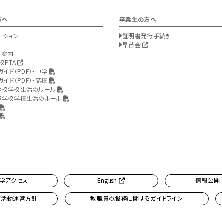
方へ
卒業生の方へ
ーション
証明書発行手続き
早苗会
ご案内
校PTA
ガイド（PDF）・中学
ガイド（PDF）・高校
学校学校生活のルール
等学校学校生活のルール
学アクセス
English
情報公開
ブ活動運営方針
教職員の服務に関するガイドライン