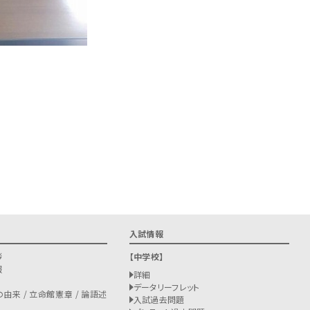
入試情報
拶
中学校
報
詳細
データリーフレット
由来 / 立命館憲章 / 論語述
入試過去問題