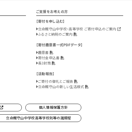
ご支援をお考えの方
寄付を申し込む
立命館守山中学校・高等学校 ご寄付申込のご案内
ふるさと納税のご案内
寄付趣意書一式PDFデータ
趣意書
寄付金申込書
長3封筒
活動報告
ご寄付の御礼とご報告
立命館守山の新しい生活様式
個人情報保護方針
立命館守山中学校高等学校則等の諸規程