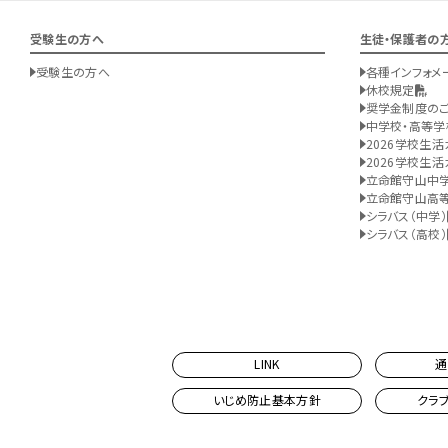
受験生の方へ
生徒・保護者の
受験生の方へ
各種インフォメ
休校規定
奨学金制度の
中学校・高等学
2026学校生活
2026学校生活
立命館守山中
立命館守山高
シラバス（中学）
シラバス（高校）
LINK
通
いじめ防止基本方針
クラ