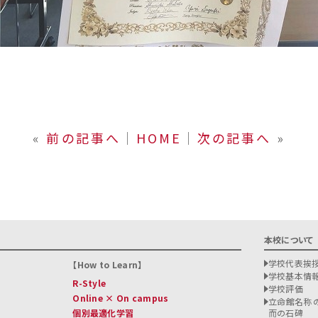
«
前の記事へ
│
HOME
│
次の記事へ
»
本校について
学校代表挨
How to Learn
学校基本情
R-Style
学校評価
Online × On campus
立命館名称の
個別最適化学習
而の石碑