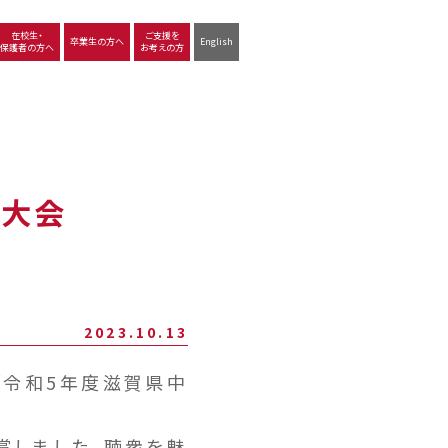
在校生・
ご支援を
卒業生の方へ
English
保護者の方へ
お考えの方
沿革
図書館
動画で見る立命館守山
生徒サポート
学習
中学校の学び
高等学校の学び
賀大会
2023.10.13
（令和5年度滋賀県中
賞しました。聴衆を魅