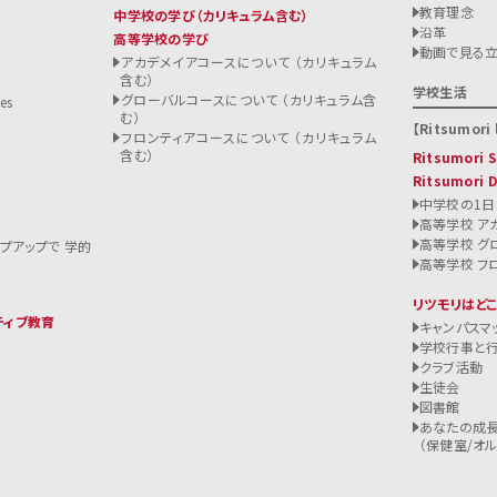
教育理念
中学校の学び
（カリキュラム含む）
沿革
高等学校の学び
ト
動画で見る
アカデメイアコースについて （カリキュラム
含む）
る
学校生活
グローバルコースについて （カリキュラム含
es
む）
Ritsumori l
フロンティアコースについて （カリキュラム
含む）
Ritsumori
Ritsumori 
中学校の1日
高等学校 ア
高等学校 グ
ップアップで 学的
高等学校 フ
リツモリはど
ティブ教育
キャンパスマ
学校行事と
クラブ活動
生徒会
図書館
あなたの成長
（保健室/オルバ