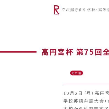
リツモリは
学校代表挨拶
Ritsumori Snap（制服紹介
学校基本情
リ
グローバルに学ぼう
超・探究
サ
高円宮杯 第75回
その他
10月2日（月）高
学校英語弁論大会）
本校から村田天祐子