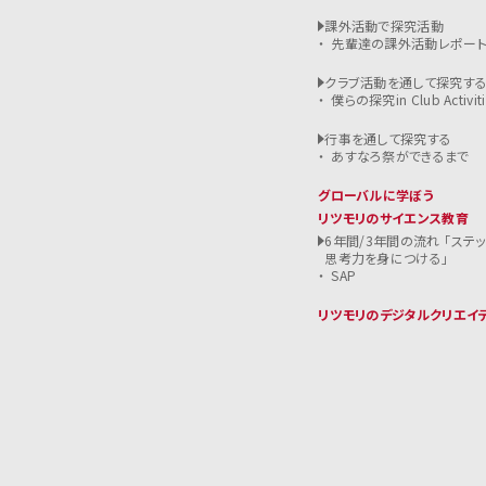
課外活動で探究活動
先輩達の課外活動レポー
クラブ活動を通して探究す
僕らの探究in Club Activiti
行事を通して探究する
あすなろ祭ができるまで
グローバルに学ぼう
リツモリのサイエンス教育
6年間/3年間の流れ 「ステ
思考力を身につける」
SAP
リツモリのデジタルクリエイ