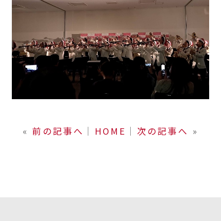
«
前の記事へ
│
HOME
│
次の記事へ
»