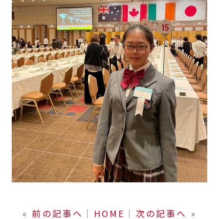
«
前の記事へ
│
HOME
│
次の記事へ
»