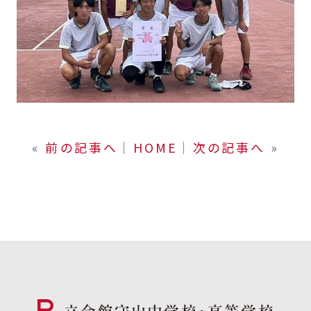
«
前の記事へ
│
HOME
│
次の記事へ
»