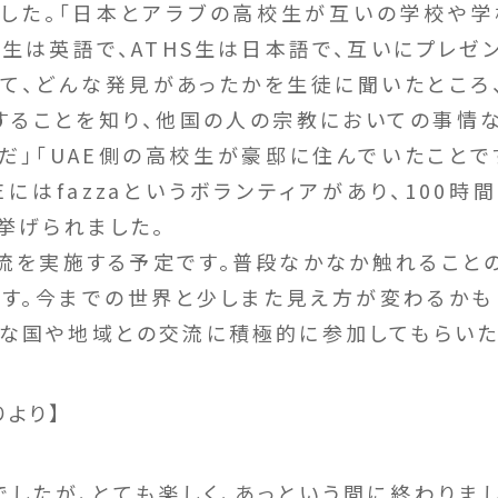
した。「日本とアラブの高校生が互いの学校や
生は英語で、ATHS生は日本語で、互いにプレゼ
て、どんな発見があったかを生徒に聞いたところ、
することを知り、他国の人の宗教においての事情
だ」「UAE側の高校生が豪邸に住んでいたことで
Eにはfazzaというボランティアがあり、100
挙げられました。
交流を実施する予定です。普段なかなか触れること
す。今までの世界と少しまた見え方が変わるかも
な国や地域との交流に積極的に参加してもらいた
りより】
したが、とても楽しく、あっという間に終わりまし