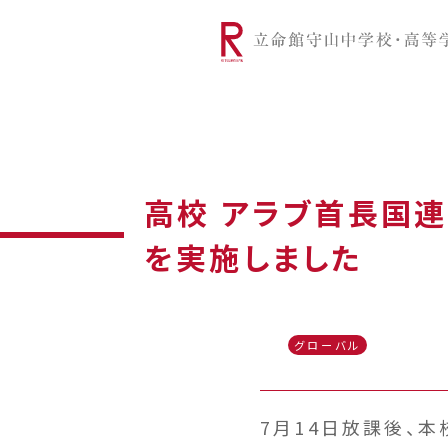
リツモリは
学校代表挨拶
Ritsumori Snap（制服紹介
学校基本情
リ
グローバルに学ぼう
超・探究
サ
高校 アラブ首長国連
を実施しました
グローバル
7月14日放課後、本