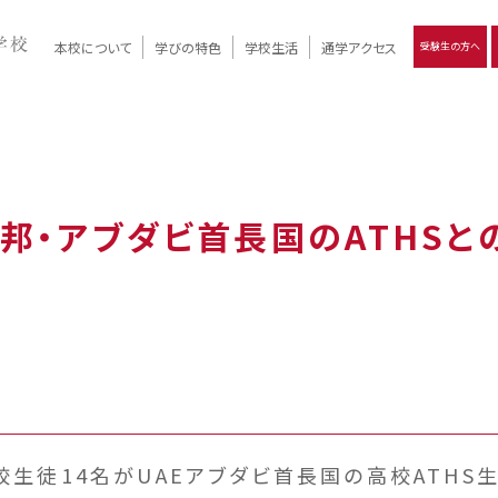
本校について
学びの特色
学校生活
通学アクセス
受験生の方へ
）
報
ツモリの
学校評価
Ritsumori Days
リツモリの
立命館名称の由来 / 立命館憲章 / 論語述而の石碑
キャンパスマップ
学校行事
Online ×
クラブ活動
教育理念
生徒会活動
R-Style
個別最適化
イエンス教育
デジタルクリエイティブ教育
On campus
邦・アブダビ首長国のATHSと
校生徒14名がUAEアブダビ首長国の高校ATHS