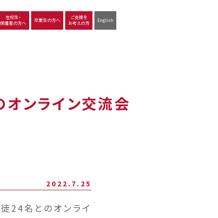
在校生・
ご支援を
卒業生の方へ
English
保護者の方へ
お考えの方
沿革
図書館
動画で見る立命館守山
生徒サポート
学習
中学校の学び
高等学校の学び
のオンライン交流会
2022.7.25
生徒24名とのオンライ